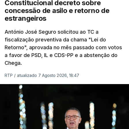
Constitucional decreto sobre
eliminar sobreposições e garantir que os apoios
concessão de asilo e retorno de
chegam a quem mais necessita, estaremos a dar
estrangeiros
um passo na direção certa", argumenta o
António José Seguro solicitou ao TC a
Presidente da República.
fiscalização preventiva da chama "Lei do
Retorno", aprovada no mês passado com votos
Assegurar que "ninguém é
a favor de PSD, IL e CDS-PP e a abstenção do
prejudicado"
Chega.
RTP
/
atualizado 7 Agosto 2026, 18:47
O Preisdente deixa, no entanto, deixa alguns
avisos:
uma reforma desta dimensão "deve ter
como primeiro critério a proteção das pessoas"
e "nenhum processo de simplificação pode
traduzir-se numa diminuição da proteção
social".