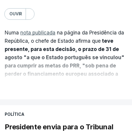
OUVIR
Numa
nota publicada
na página da Presidência da
República, o chefe de Estado afirma que
teve
presente, para esta decisão, o prazo de 31 de
agosto "a que o Estado português se vinculou"
para cumprir as metas do PRR, "sob pena de
perder o financiamento europeu associado a
essa reforma específica".
VER MAIS
António José Seguro entende que a reforma reúne
treze apoios sociais "num só" e pretende "tornar o
POLÍTICA
sistema mais simples, mais justo e transparente".
Presidente envia para o Tribunal
"Sempre que seja possível reduzir burocracias,