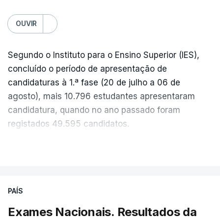
OUVIR
Segundo o Instituto para o Ensino Superior (IES),
concluído o período de apresentação de
candidaturas à 1.ª fase (20 de julho a 06 de
agosto), mais 10.796 estudantes apresentaram
candidatura, quando no ano passado foram
registados 49.595 candidatos.
"Os resultados da 1ª fase do concurso nacional de
VER MAIS
acesso mostram que em 2026 se registou o
número mais elevado de candidatos nos últimos 30
anos, exceto nos anos da pandemia de Covid-19,
PAÍS
durante os quais foram adotadas regras
Exames Nacionais. Resultados da
excecionais para a conclusão do ensino