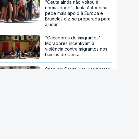
"Ceuta ainda não voltou à
normalidade". Junta Autónoma
pede mais apoio à Europa e
Bruxelas diz-se preparada para
ajudar
"Caçadores de imigrantes".
Moradores incentivam à
violência contra migrantes nos
bairros de Ceuta
Crise em Ceuta. Vox usa pactos
com PP para se opor ao
acolhimento de menores
Crise em Ceuta. "Hoje foi
Espanha, amanhã pode ser
qualquer outro País", avisa
António Vitorino
stale a aplicação
Droga PJ. Cidadão indiano
P Notícias
encontrado morto estaria a