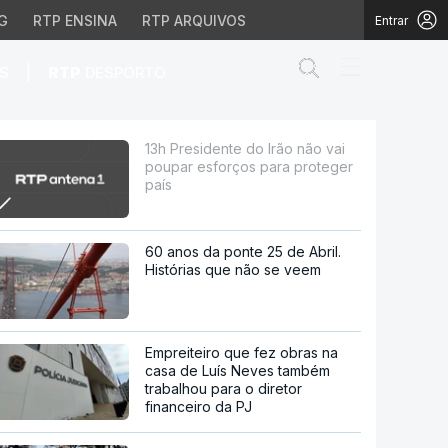
G
RTP ENSINA
RTP ARQUIVOS
Entrar
Abrir campo de
|
S
RTP
DESPORTO
orços para proteger paí
13h Presidente do Irão não vai
poupar esforços para proteger
país
60 anos da ponte 25 de Abril.
Histórias que não se veem
Empreiteiro que fez obras na
casa de Luís Neves também
trabalhou para o diretor
financeiro da PJ