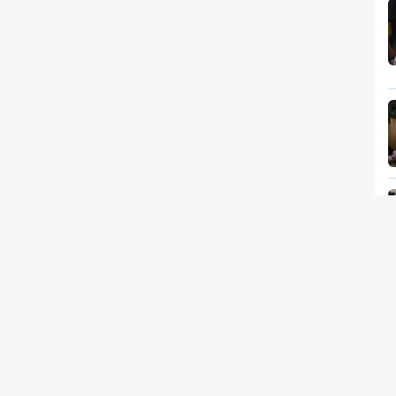
Newsletter
RTP
In
RT