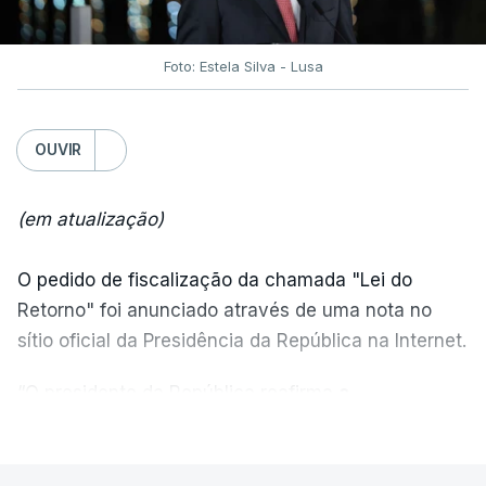
Foto: Estela Silva - Lusa
OUVIR
(em atualização)
O pedido de fiscalização da chamada "Lei do
Retorno" foi anunciado através de uma nota no
sítio oficial da Presidência da República na Internet.
“O presidente da República reafirma
a
necessidade de se combater a imigração ilegal
,
VER MAIS
de se controlar eficazmente a imigração legal e de
se garantir a defesa das nossas fronteiras, num