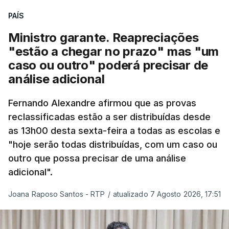
quadro de cooperação entre os Estados europeus
PAÍS
parte do Espaço Schengen”, começa por indicar a
Ministro garante. Reapreciações
nota.
"estão a chegar no prazo" mas "um
caso ou outro" poderá precisar de
“Por outro lado, o presidente da República reitera
análise adicional
que a segurança das nossas fronteiras não é
incompatível com a dignidade humana. Atente-se
Fernando Alexandre afirmou que as provas
que as mulheres, homens e crianças que pedem
reclassificadas estão a ser distribuídas desde
asilo e refúgio no nosso país fogem de guerras, de
as 13h00 desta sexta-feira a todas as escolas e
conflitos armados, de perseguições políticas, entre
"hoje serão todas distribuídas, com um caso ou
outras razões humanitárias”, acrescenta.
outro que possa precisar de uma análise
adicional".
António José Seguro considera que
este decreto
Joana Raposo Santos - RTP
/
atualizado 7 Agosto 2026, 17:51
levanta “fundadas dúvidas quanto a saber se é
acautelado o interesse superior da criança”,
nomeadamente ao possibilitar a “separação