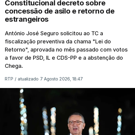
Constitucional decreto sobre
eliminar sobreposições e garantir que os apoios
concessão de asilo e retorno de
chegam a quem mais necessita, estaremos a dar
estrangeiros
um passo na direção certa", argumenta o
António José Seguro solicitou ao TC a
Presidente da República.
fiscalização preventiva da chama "Lei do
Retorno", aprovada no mês passado com votos
Assegurar que "ninguém é
a favor de PSD, IL e CDS-PP e a abstenção do
prejudicado"
Chega.
RTP
/
atualizado 7 Agosto 2026, 18:47
O Preisdente deixa, no entanto, deixa alguns
avisos:
uma reforma desta dimensão "deve ter
como primeiro critério a proteção das pessoas"
e "nenhum processo de simplificação pode
traduzir-se numa diminuição da proteção
social".