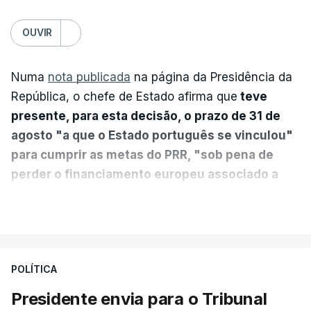
OUVIR
Numa
nota publicada
na página da Presidência da
República, o chefe de Estado afirma que
teve
presente, para esta decisão, o prazo de 31 de
agosto "a que o Estado português se vinculou"
para cumprir as metas do PRR, "sob pena de
perder o financiamento europeu associado a
essa reforma específica".
VER MAIS
António José Seguro entende que a reforma reúne
treze apoios sociais "num só" e pretende "tornar o
POLÍTICA
sistema mais simples, mais justo e transparente".
Presidente envia para o Tribunal
"Sempre que seja possível reduzir burocracias,