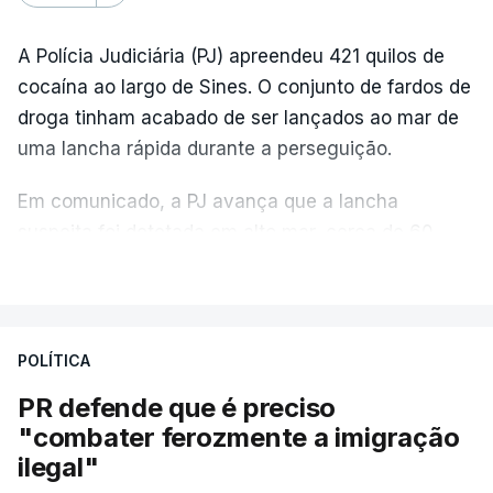
A Polícia Judiciária (PJ) apreendeu 421 quilos de
cocaína ao largo de Sines. O conjunto de fardos de
droga tinham acabado de ser lançados ao mar de
uma lancha rápida durante a perseguição.
Em comunicado, a PJ avança que a lancha
suspeita foi detetada em alto mar, cerca de 60
milhas náuticas ao largo de Sines.
VER MAIS
A apreensão aconteceu na tarde desta sexta-feira,
desencadeando uma ação de prevenção
POLÍTICA
desencadeada pela Polícia Judiciária, em
PR defende que é preciso
articulação com a Marinha, a Autoridade Marítima
"combater ferozmente a imigração
Nacional e a Força Aérea.
ilegal"
O ano de 2026 tem sido um ano de recordes: foi