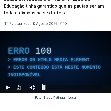
Educação tinha garantido que as pautas seriam
todas afixadas na sexta-feira.
RTP
/
atualizado 8 Agosto 2026, 21:10
ERRO
100
ERROR ON HTML5 MEDIA ELEMENT
ESTE CONTEÚDO ESTÁ NESTE MOMENTO
INDISPONÍVEL
Foto: Tiago Petinga - Lusa