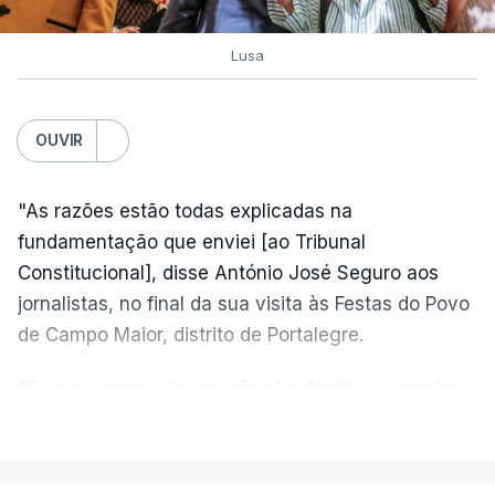
Lusa
OUVIR
"As razões estão todas explicadas na
fundamentação que enviei [ao Tribunal
Constitucional], disse António José Seguro aos
jornalistas, no final da sua visita às Festas do Povo
de Campo Maior, distrito de Portalegre.
"Eu sou contra a imigração clandestina, é preciso
combater ferozmente a imigração ilegal,
VER MAIS
precisamos de regular a nossa imigração e
precisamos de defender as nossas fronteiras e