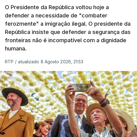
O Presidente da República voltou hoje a
apreendida mais cocaína até ao momento de que
defender a necessidade de "combater
em todo o ano de 2025.
ferozmente" a imigração ilegal. O presidente da
A ação de prevenção visa a deteção em alto mar
República insiste que defender a segurança das
de embarcações de alta velocidade (EAV) que
fronteiras não é incompatível com a dignidade
humana.
utilizam a costa nacional para o tráfico de droga.
RTP
/
atualizado 8 Agosto 2026, 21:53
c/ Lusa