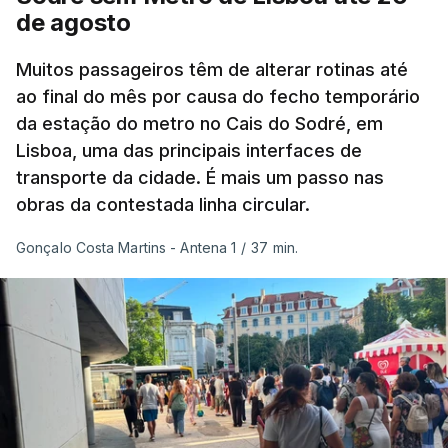
as ondas de calor de junho, a sequência geral de
de agosto
ondas de calor desde maio permanece excecional
para a região.
Muitos passageiros têm de alterar rotinas até
ao final do mês por causa do fecho temporário
da estação do metro no Cais do Sodré, em
São os dados do mais recente relatório do
Lisboa, uma das principais interfaces de
Copernicus, o sistema de Observação da Terra
transporte da cidade. É mais um passo nas
do programa espacial da União Europeia.
obras da contestada linha circular.
Samantha Burgess, Líder Estratégica para o Clima
Gonçalo Costa Martins - Antena 1
/
37 min.
no Centro Europeu de Previsões Meteorológicas de
Médio Prazo, reforça que "julho de 2026 foi o
terceiro mês consecutivo de calor excecional na
Europa Ocidental, elevando a temperatura
combinada de junho e julho a um novo recorde
para a região”.