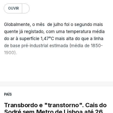
OUVIR
Globalmente, o mês de julho foi o segundo mais
quente já registado, com uma temperatura média
do ar à superfície 1,47°C mais alta do que a linha
de base pré-industrial estimada (média de 1850-
1900).
A Europa Ocidental vivenciou o período de
VER MAIS
junho-julho mais quente já registado
,
e julho
apresentou a terceira e a quarta ondas de calor
desde maio, marcando uma sequência
PAÍS
excecional de calor extremo neste verão.
Transbordo e "transtorno". Cais do
Embora estas tenham sido menos intensas do que
Sodré sem Metro de Lisboa até 26