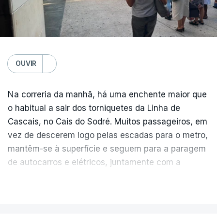
OUVIR
Na correria da manhã, há uma enchente maior que
o habitual a sair dos torniquetes da Linha de
Cascais, no Cais do Sodré. Muitos passageiros, em
vez de descerem logo pelas escadas para o metro,
mantêm-se à superfície e seguem para a paragem
de autocarros e elétricos, juntamente com a
enchente que vem dos barcos da margem sul do
VER MAIS
Tejo.
Temperatura global do ar na
superfície
As filas crescem e diminuem ao longo da hora