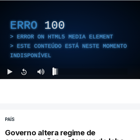
evaporação da água:
• Mais calor seca os solos;
ERRO
100
• Solos mais secos aumentam ainda mais a
temperatura;
ERROR ON HTML5 MEDIA ELEMENT
• Temperaturas mais altas favorecem incêndios;
ESTE CONTEÚDO ESTÁ NESTE MOMENTO
• Incêndios libertam mais calor e degradam a
INDISPONÍVEL
vegetação.
A diretora do Serviço de Monitorização
Atmosférica de Copernicus, Laurence Rouil, explica
que "as
alterações climáticas estão a provocar
cada vez mais condições quentes e secas
que
favorecem grandes incêndios florestais de alta
PAÍS
intensidade no sul da Europa”.
Governo altera regime de