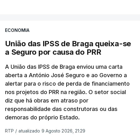
Às temperaturas globais mais elevadas da
superfície oceânica em julho juntaram-se
condições prolongadas e
excecionalmente
ECONOMIA
quentes e secas
.
União das IPSS de Braga queixa-se
a Seguro por causa do PRR
Na Europa ocidental estas condições foram o
alimento suficiente para a
propagação e
A União das IPSS de Braga enviou uma carta
intensificação de incêndios florestais extremos
.
aberta a António José Seguro e ao Governo a
alertar para o risco de perda de financiamento
O comunicado sublinha também que tem havido
nos projetos do PRR na região. O setor social
um
reforço na relação entre calor extremo e
diz que há obras em atraso por
seca
. Porquê?
responsabilidade das construtoras ou das
demoras do próprio Estado.
“Porque quando os solos secam deixam de
RTP
/
atualizado 9 Agosto 2026, 21:29
conseguir arrefecer o ambiente através da