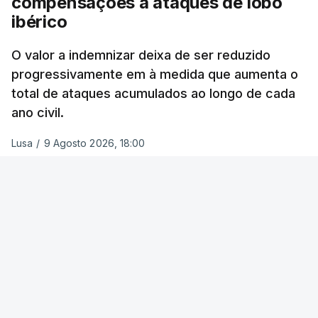
compensações a ataques de lobo
Ora, “
incêndios maiores produzem mais fumo
ibérico
que se eleva mais na atmosfera, o que significa
que pode viajar mais longe e
prejudicar a
O valor a indemnizar deixa de ser reduzido
qualidade do ar não apenas localmente
, mas (…)
progressivamente em à medida que aumenta o
a
milhares de quilómetros de distância.
"
total de ataques acumulados ao longo de cada
ano civil.
Mais dados?
Lusa
/
9 Agosto 2026, 18:00
Pode encontrar
aqui
as respostas às perguntas
mais frequentes sobre a monitorização da
temperatura.
Acompanhe
aqui
os dados quase em tempo real
relativos ao mundo inteiro no
Climate Pulse
.