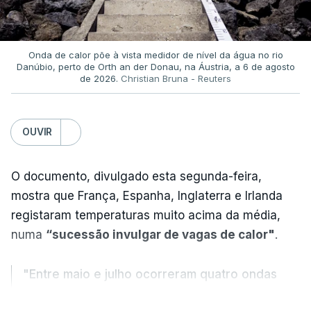
Onda de calor põe à vista medidor de nível da água no rio
Danúbio, perto de Orth an der Donau, na Áustria, a 6 de agosto
de 2026.
Christian Bruna - Reuters
OUVIR
O documento, divulgado esta segunda-feira,
mostra que França, Espanha, Inglaterra e Irlanda
registaram temperaturas muito acima da média,
numa
“sucessão invulgar de vagas de calor"
.
"Entre maio e julho ocorreram quatro ondas
de calor, sendo a terceira e a quarta
VER MAIS