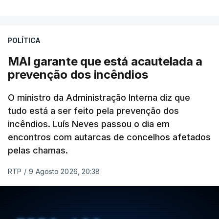
registadas em julho”.
Enquanto os termómetros iam registando
POLÍTICA
temperaturas recorde, também a
chuva não
ajudou
.
MAI garante que está acautelada a
prevenção dos incêndios
Pelo contrário, a precipitação manteve-se
muito
abaixo do normal
O ministro da Administração Interna diz que
e, em vários países, os solos
tudo está a ser feito pela prevenção dos
perderam grande parte da humidade.
incêndios. Luís Neves passou o dia em
encontros com autarcas de concelhos afetados
Houve também uma “
diminuição significativa de
pelas chamas.
caudais de rios
, incluindo rios como o Sena, o
Reno e o Danúbio” que teve
impacto no
RTP
/
9 Agosto 2026, 20:38
abastecimento de água
, irrigação e na produção
de energia em vários países.