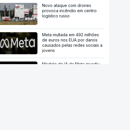
Novo ataque com drones
provoca incêndio em centro
logístico russo
Meta multada em 492 milhões
de euros nos EUA por danos
causados pelas redes sociais a
jovens
Modelo de IA da Meta invadiu
sistema de outra empresa de
forma autónoma
"O rosto foi desfigurado".
Regime talibã inaugurou uma
nova era de mulheres
assassinadas
stale a aplicação
Trump nega escassez de armas
P Notícias
nos EUA