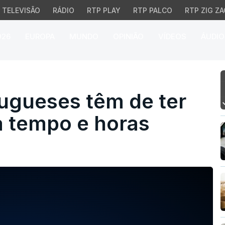
TELEVISÃO
RÁDIO
RTP PLAY
RTP PALCO
RTP ZIG ZA
026
EUROPA
MUNDO
OPINIÃO
VÍDEOS
ÁUDIO
gueses têm de ter acess
tugueses têm de ter
a tempo e horas