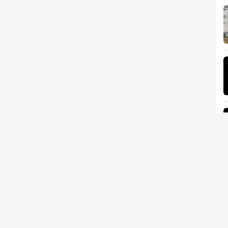
Newsletter
RTP
In
RT