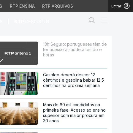
G
RTP ENSINA
RTP ARQUIVOS
Entrar
Abrir campo de
|
S
RTP
DESPORTO
o à saúde a tempo e ho
13h Seguro: portugueses têm de
ter acesso à saúde a tempo e
horas
Gasóleo deverá descer 12
cêntimos e gasolina baixar 12,5
cêntimos na próxima semana
Mais de 60 mil candidatos na
primeira fase. Acesso ao ensino
superior com maior procura em
30 anos