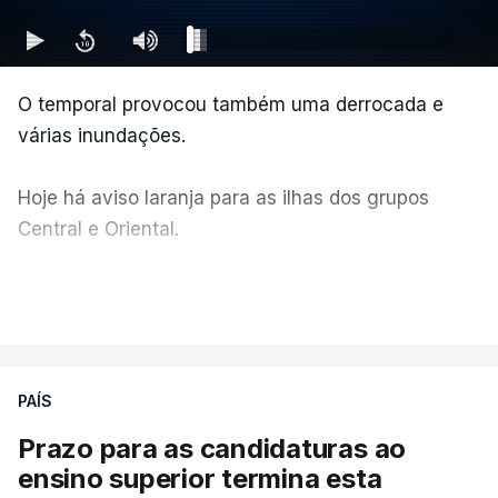
O temporal provocou também uma derrocada e
várias inundações.
Hoje há aviso laranja para as ilhas dos grupos
Central e Oriental.
Durante a noite e a manhã foram registadas 19 mil
VER MAIS
descargas elétricas, nos grupos central e oriental
do arquipélago dos Açores.
PAÍS
A ilha mais atingida pela forte trovoada foi a do
Prazo para as candidaturas ao
Pico.
ensino superior termina esta