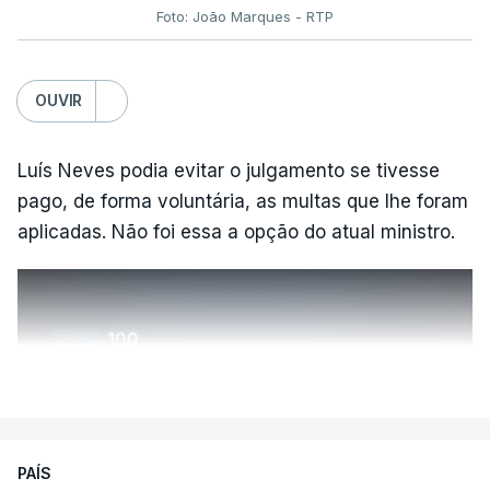
Foto: João Marques - RTP
OUVIR
Luís Neves podia evitar o julgamento se tivesse
pago, de forma voluntária, as multas que lhe foram
aplicadas. Não foi essa a opção do atual ministro.
ERRO
100
ERROR ON HTML5 MEDIA ELEMENT
VER MAIS
ESTE CONTEÚDO ESTÁ NESTE
MOMENTO INDISPONÍVEL
PAÍS