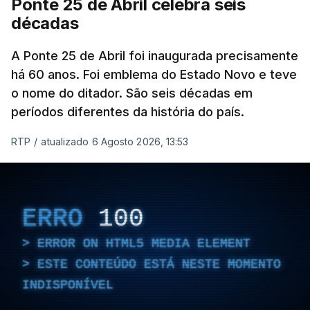
Ponte 25 de Abril celebra seis
décadas
A Ponte 25 de Abril foi inaugurada precisamente
há 60 anos. Foi emblema do Estado Novo e teve
o nome do ditador. São seis décadas em
períodos diferentes da história do país.
RTP
/
atualizado 6 Agosto 2026, 13:53
ERRO
100
ERROR ON HTML5 MEDIA ELEMENT
ESTE CONTEÚDO ESTÁ NESTE MOMENTO
INDISPONÍVEL