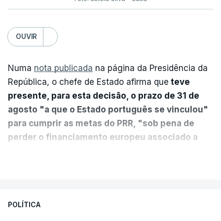
OUVIR
Numa
nota publicada
na página da Presidência da
República, o chefe de Estado afirma que
teve
presente, para esta decisão, o prazo de 31 de
agosto "a que o Estado português se vinculou"
para cumprir as metas do PRR, "sob pena de
perder o financiamento europeu associado a
essa reforma específica".
VER MAIS
António José Seguro entende que a reforma reúne
treze apoios sociais "num só" e pretende "tornar o
POLÍTICA
sistema mais simples, mais justo e transparente".