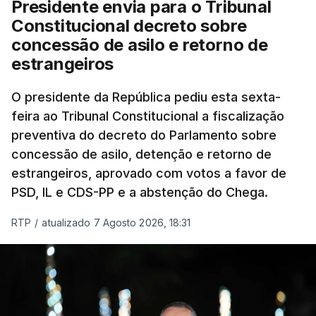
Presidente envia para o Tribunal
"Sempre que seja possível reduzir burocracias,
Constitucional decreto sobre
eliminar sobreposições e garantir que os apoios
concessão de asilo e retorno de
chegam a quem mais necessita, estaremos a dar
estrangeiros
um passo na direção certa", argumenta o
O presidente da República pediu esta sexta-
Presidente da República.
feira ao Tribunal Constitucional a fiscalização
preventiva do decreto do Parlamento sobre
Assegurar que "ninguém é
concessão de asilo, detenção e retorno de
prejudicado"
estrangeiros, aprovado com votos a favor de
PSD, IL e CDS-PP e a abstenção do Chega.
RTP
/
atualizado 7 Agosto 2026, 18:31
O Preisdente deixa, no entanto, deixa alguns
avisos:
uma reforma desta dimensão "deve ter
como primeiro critério a proteção das pessoas"
e "nenhum processo de simplificação pode
traduzir-se numa diminuição da proteção