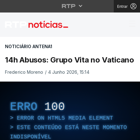
Entrar
14h Abusos: Grupo Vit
NOTICIÁRIO ANTENA1
14h Abusos: Grupo Vita no Vaticano
Frederico Moreno
/
4 Junho 2026, 15:14
ERRO
100
ERROR ON HTML5 MEDIA ELEMENT
ESTE CONTEÚDO ESTÁ NESTE MOMENTO
INDISPONÍVEL