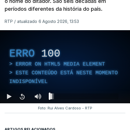
o nome do ditador. São seis décadas em
períodos diferentes da história do país.
RTP
/
atualizado 6 Agosto 2026, 13:53
ERRO
100
ERROR ON HTML5 MEDIA ELEMENT
ESTE CONTEÚDO ESTÁ NESTE MOMENTO
INDISPONÍVEL
Foto: Rui Alves Cardoso - RTP
ARTIGOS RELACIONADOS