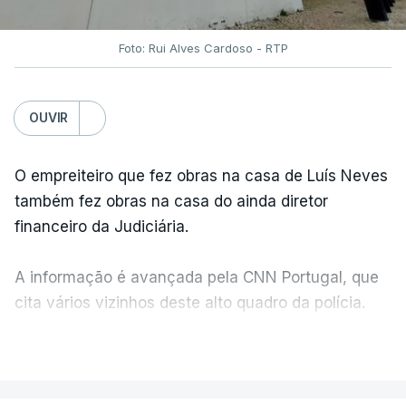
Foto: Rui Alves Cardoso - RTP
OUVIR
O empreiteiro que fez obras na casa de Luís Neves
também fez obras na casa do ainda diretor
financeiro da Judiciária.
A informação é avançada pela CNN Portugal, que
cita vários vizinhos deste alto quadro da polícia.
VER MAIS
Foi o diretor financeiro, Álvaro Pires, que assumiu a
responsabilidade de sugerir as instalações da
Construbarcelos para acolher um atrelado