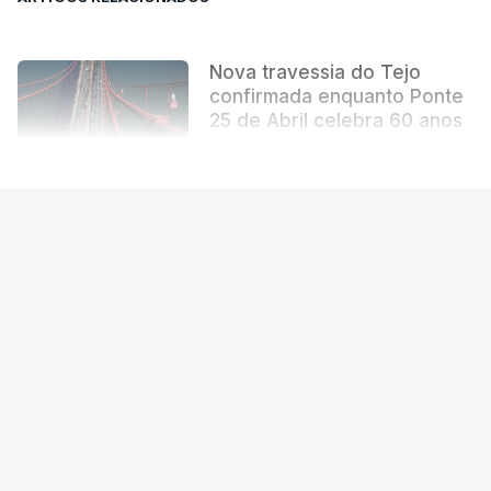
Nova travessia do Tejo
confirmada enquanto Ponte
25 de Abril celebra 60 anos
atualizado 6 Agosto 2026, 13:02
VER MAIS
PAÍS
Ponte 25 de Abril. Comboio é usado
por 133 mil pessoas por dia
Passam todos os dias perto de 300 mil pessoas
na ponte 25 de Abril. De carro ou de comboio,
são 100 milhões as pessoas que fazem a
travessia por ano.