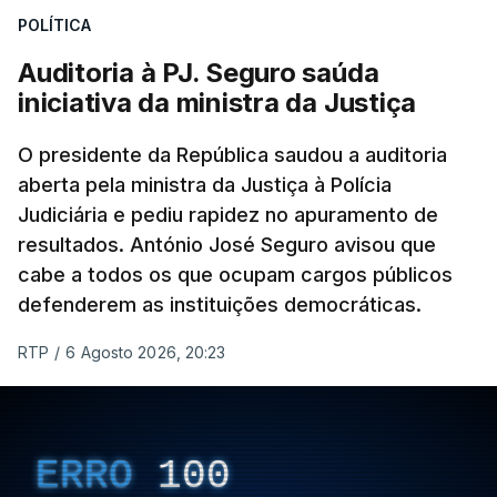
POLÍTICA
apreendido numa operação de droga.
Auditoria à PJ. Seguro saúda
iniciativa da ministra da Justiça
O presidente da República saudou a auditoria
aberta pela ministra da Justiça à Polícia
Judiciária e pediu rapidez no apuramento de
resultados. António José Seguro avisou que
cabe a todos os que ocupam cargos públicos
defenderem as instituições democráticas.
RTP
/
6 Agosto 2026, 20:23
ERRO
100