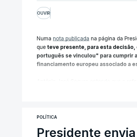
OUVIR
Numa
nota publicada
na página da Presi
que
teve presente, para esta decisão, 
português se vinculou" para cumprir 
financiamento europeu associado a es
António José Seguro entende que a refo
pretende "tornar o sistema mais simples,
V
"Sempre que seja possível reduzir burocr
os apoios chegam a quem mais necessit
POLÍTICA
certa", argumenta o Presidente da Repúb
Presidente envia