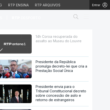
G
RTP ENSINA
RTP ARQUIVOS
Entrar
Abrir campo de
|
S
RTP
DESPORTO
u do Louvre
14h Coroa recuperada do
assalto ao Museu do Louvre
Presidente da República
promulga decreto-lei que cria a
Prestação Social Única
Presidente envia para o
Tribunal Constitucional decreto
sobre concessão de asilo e
retorno de estrangeiros