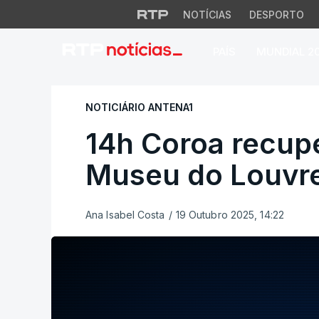
NOTÍCIAS
DESPORTO
PAÍS
MUNDIAL 2
14h Coroa recuper
NOTICIÁRIO ANTENA1
14h Coroa recup
Museu do Louvr
Ana Isabel Costa
/
19 Outubro 2025, 14:22