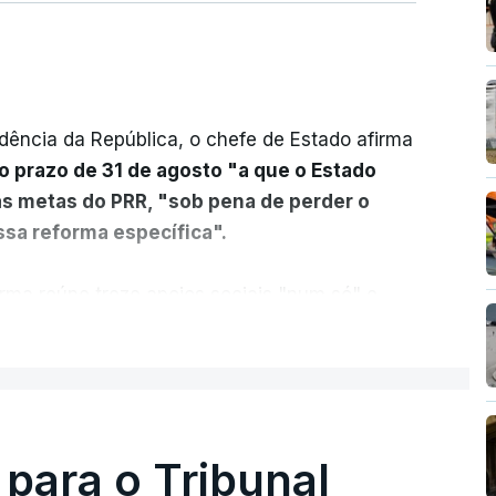
dência da República, o chefe de Estado afirma
o prazo de 31 de agosto "a que o Estado
as metas do PRR, "sob pena de perder o
sa reforma específica".
rma reúne treze apoios sociais "num só" e
 mais justo e transparente".
ER MAIS
acias, eliminar sobreposições e garantir que
a, estaremos a dar um passo na direção
lica.
 para o Tribunal