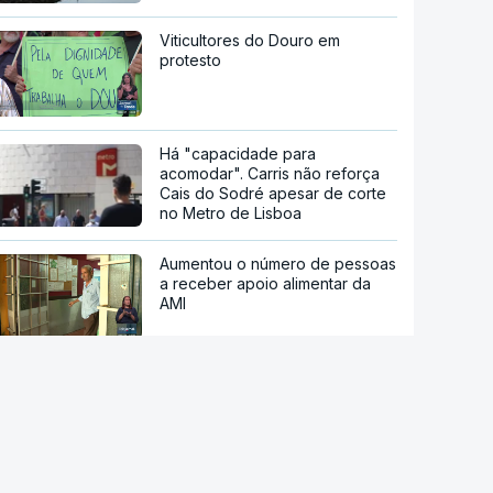
Viticultores do Douro em
protesto
Há "capacidade para
acomodar". Carris não reforça
Cais do Sodré apesar de corte
no Metro de Lisboa
Aumentou o número de pessoas
a receber apoio alimentar da
AMI
Acordo de Meca. Arábia
Saudita, Paquistão e Turquia
assinam pacto de defesa mútua
Pelo menos 11 civis feridos em