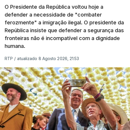
O Presidente da República voltou hoje a
apreendida mais cocaína até ao momento de que
defender a necessidade de "combater
em todo o ano de 2025.
ferozmente" a imigração ilegal. O presidente da
A ação de prevenção visa a deteção em alto mar
República insiste que defender a segurança das
de embarcações de alta velocidade (EAV) que
fronteiras não é incompatível com a dignidade
humana.
utilizam a costa nacional para o tráfico de droga.
RTP
/
atualizado 8 Agosto 2026, 21:53
c/ Lusa