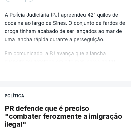
A Polícia Judiciária (PJ) apreendeu 421 quilos de
cocaína ao largo de Sines. O conjunto de fardos de
droga tinham acabado de ser lançados ao mar de
uma lancha rápida durante a perseguição.
Em comunicado, a PJ avança que a lancha
suspeita foi detetada em alto mar, cerca de 60
milhas náuticas ao largo de Sines.
VER MAIS
A apreensão aconteceu na tarde desta sexta-feira,
desencadeando uma ação de prevenção
POLÍTICA
desencadeada pela Polícia Judiciária, em
PR defende que é preciso
articulação com a Marinha, a Autoridade Marítima
"combater ferozmente a imigração
Nacional e a Força Aérea.
ilegal"
O ano de 2026 tem sido um ano de recordes: foi