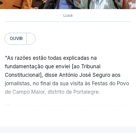
Lusa
OUVIR
"As razões estão todas explicadas na
fundamentação que enviei [ao Tribunal
Constitucional], disse António José Seguro aos
jornalistas, no final da sua visita às Festas do Povo
de Campo Maior, distrito de Portalegre.
"Eu sou contra a imigração clandestina, é preciso
combater ferozmente a imigração ilegal,
VER MAIS
precisamos de regular a nossa imigração e
precisamos de defender as nossas fronteiras e