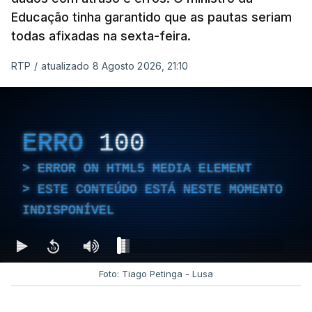
Educação tinha garantido que as pautas seriam
todas afixadas na sexta-feira.
RTP
/
atualizado 8 Agosto 2026, 21:10
ERRO
100
ERROR ON HTML5 MEDIA ELEMENT
ESTE CONTEÚDO ESTÁ NESTE MOMENTO
INDISPONÍVEL
Foto: Tiago Petinga - Lusa