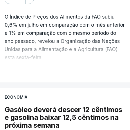
O Índice de Preços dos Alimentos da FAO subiu
0,6% em julho em comparação com o mês anterior
e 1% em comparação com o mesmo período do
ano passado, revelou a Organização das Nações
Unidas para a Alimentação e a Agricultura (FAO)
esta sexta-feira.
VER MAIS
Os preços globais dos alimentos atingiram o
seu nível mais elevado em três anos e meio,
ECONOMIA
com ondas de calor no Verão e conflitos na
Ucrânia e no Médio Oriente a elevar os
Gasóleo deverá descer 12 cêntimos
custos das colheitas.
e gasolina baixar 12,5 cêntimos na
próxima semana