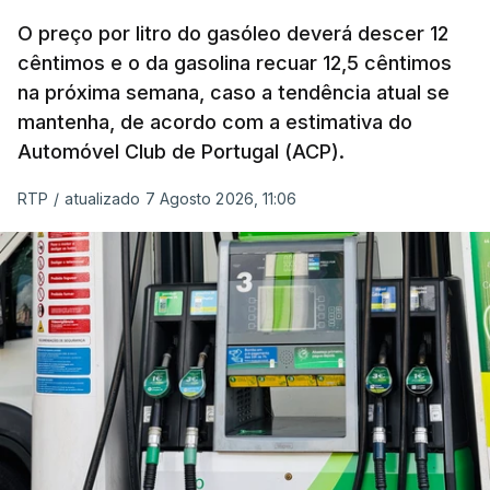
O índice, que acompanha as variações mensais
de um cabaz de produtos alimentares
O preço por litro do gasóleo deverá descer 12
comercializados internacionalmente, subiu para
cêntimos e o da gasolina recuar 12,5 cêntimos
na próxima semana, caso a tendência atual se
131,1 pontos em julho, face aos 130,3 de junho.
mantenha, de acordo com a estimativa do
Automóvel Club de Portugal (ACP).
O aumento dos preços dos alimentos básicos
tende a traduzir-se em preços mais elevados
RTP
/
atualizado 7 Agosto 2026, 11:06
nas prateleiras nos meses seguintes, à medida
que os fornecedores repercutem os seus
custos nos consumidores.
Em julho, o aumento esteve associado aos preços
do açúcar (+5,6%), dos cereais (+3,4%) e dos
óleos vegetais (+2%).
Estes aumentos foram "parcialmente