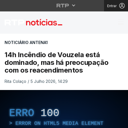
Entrar
14h Incêndio de Vouz
NOTICIÁRIO ANTENA1
14h Incêndio de Vouzela está
dominado, mas há preocupação
com os reacendimentos
Rita Colaço
/
5 Julho 2026, 14:29
ERRO
100
ERROR ON HTML5 MEDIA ELEMENT