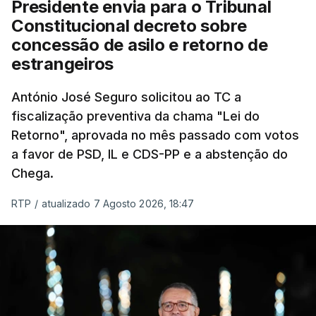
Presidente envia para o Tribunal
"Sempre que seja possível reduzir burocracias,
Constitucional decreto sobre
eliminar sobreposições e garantir que os apoios
concessão de asilo e retorno de
chegam a quem mais necessita, estaremos a dar
estrangeiros
um passo na direção certa", argumenta o
António José Seguro solicitou ao TC a
Presidente da República.
fiscalização preventiva da chama "Lei do
Retorno", aprovada no mês passado com votos
Assegurar que "ninguém é
a favor de PSD, IL e CDS-PP e a abstenção do
prejudicado"
Chega.
RTP
/
atualizado 7 Agosto 2026, 18:47
O Preisdente deixa, no entanto, deixa alguns
avisos:
uma reforma desta dimensão "deve ter
como primeiro critério a proteção das pessoas"
e "nenhum processo de simplificação pode
traduzir-se numa diminuição da proteção