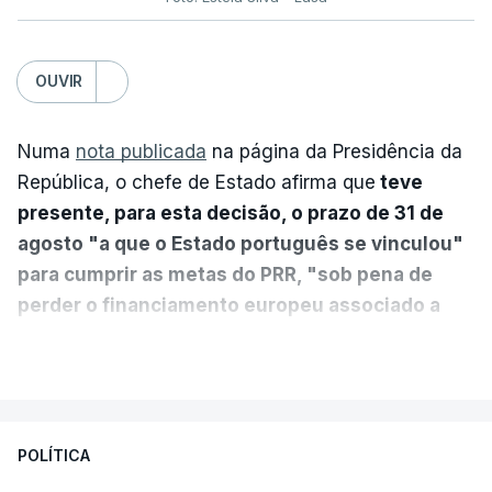
OUVIR
Numa
nota publicada
na página da Presidência da
República, o chefe de Estado afirma que
teve
presente, para esta decisão, o prazo de 31 de
agosto "a que o Estado português se vinculou"
para cumprir as metas do PRR, "sob pena de
perder o financiamento europeu associado a
essa reforma específica".
VER MAIS
António José Seguro entende que a reforma reúne
treze apoios sociais "num só" e pretende "tornar o
POLÍTICA
sistema mais simples, mais justo e transparente".