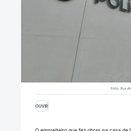
Foto: Rui 
OUVIR
O empreiteiro que fez obras na casa de