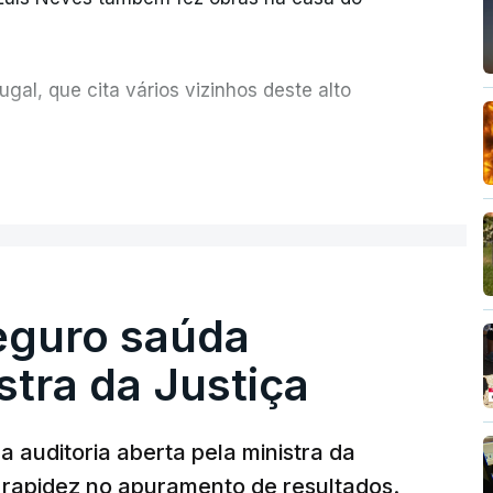
al, que cita vários vizinhos deste alto
ue assumiu a responsabilidade de sugerir as
ER MAIS
olher um atrelado apreendido numa operação
Seguro saúda
istra da Justiça
 auditoria aberta pela ministra da
iu rapidez no apuramento de resultados.