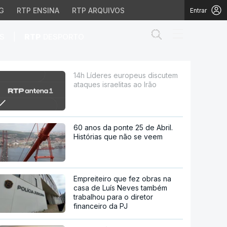
G
RTP ENSINA
RTP ARQUIVOS
Entrar
Abrir campo de
|
S
RTP
DESPORTO
aelitas ao Irão
14h Líderes europeus discutem
ataques israelitas ao Irão
60 anos da ponte 25 de Abril.
Histórias que não se veem
Empreiteiro que fez obras na
casa de Luís Neves também
trabalhou para o diretor
financeiro da PJ