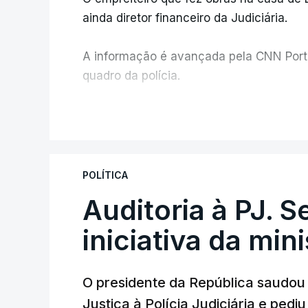
ainda diretor financeiro da Judiciária.
A informação é avançada pela CNN Portug
quadro da polícia.
Foi o diretor financeiro, Álvaro Pires, q
V
instalações da Construbarcelos para ac
de droga.
POLÍTICA
Auditoria à PJ. 
iniciativa da min
O presidente da República saudou a
Justiça à Polícia Judiciária e ped