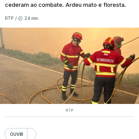
cederam ao combate. Ardeu mato e floresta.
MOMENTO INDISPONÍVEL
24 min.
RTP
/
As autoridades canadianas estimam que vai levar
dias ou semanas para controlar o fogo. Mais de
dois mil operacionais estão no terreno no combate
às chamas.
RTP
OUVIR