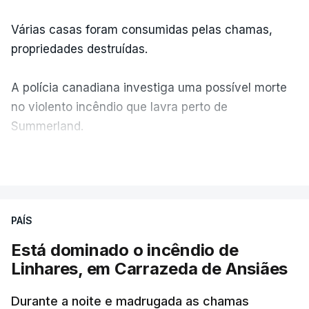
Várias casas foram consumidas pelas chamas,
propriedades destruídas.
A polícia canadiana investiga uma possível morte
no violento incêndio que lavra perto de
Summerland.
VER MAIS
Éum cenário de terror, descreve o primeiro-ministro
da Columbia Britânica, David Iby.
PAÍS
Está dominado o incêndio de
ERRO
100
Linhares, em Carrazeda de Ansiães
ERROR ON HTML5 MEDIA ELEMENT
Durante a noite e madrugada as chamas
ESTE CONTEÚDO ESTÁ NESTE