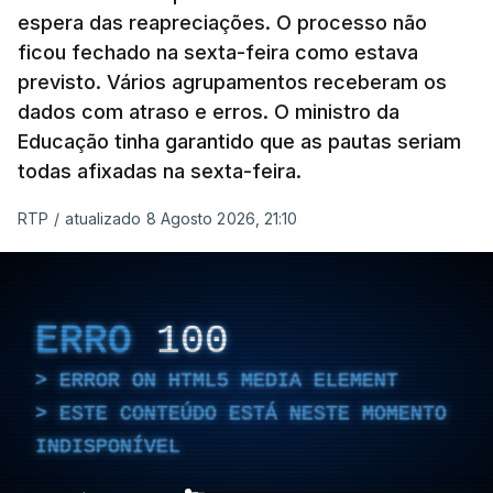
espera das reapreciações. O processo não
ficou fechado na sexta-feira como estava
previsto. Vários agrupamentos receberam os
dados com atraso e erros. O ministro da
Educação tinha garantido que as pautas seriam
todas afixadas na sexta-feira.
RTP
/
atualizado 8 Agosto 2026, 21:10
ERRO
100
ERROR ON HTML5 MEDIA ELEMENT
ESTE CONTEÚDO ESTÁ NESTE MOMENTO
INDISPONÍVEL