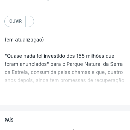
OUVIR
(em atualização)
"Quase nada foi investido dos 155 milhões que
foram anunciados" para o Parque Natural da Serra
da Estrela, consumida pelas chamas e que, quatro
anos depois, ainda tem promessas de recuperação
por cumprir.
VER MAIS
ERRO
100
PAÍS
ERROR ON HTML5 MEDIA ELEMENT