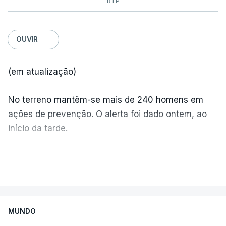
RTP
OUVIR
(em atualização)
No terreno mantêm-se mais de 240 homens em
ações de prevenção. O alerta foi dado ontem, ao
início da tarde.
Mais de 20 mil pessoas foram retiradas de casa
VER MAIS
por causa dos violentos incêndios no Canadá
MUNDO