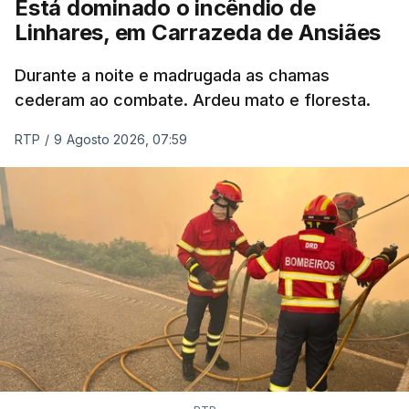
Está dominado o incêndio de
Linhares, em Carrazeda de Ansiães
ESTE CONTEÚDO ESTÁ NESTE
MOMENTO INDISPONÍVEL
Durante a noite e madrugada as chamas
cederam ao combate. Ardeu mato e floresta.
RTP
/
9 Agosto 2026, 07:59