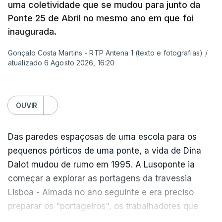
Sintra e na altura, há 40 anos, atravessar a ponte
uma coletividade que se mudou para junto da
para a outra margem era uma aventura. Portanto, a
Ponte 25 de Abril no mesmo ano em que foi
ponte sempre exerceu esse fascínio. Passar a
inaugurada.
ponte era passar para outro mundo. Normalmente,
Gonçalo Costa Martins - RTP Antena 1 (texto e fotografias)
/
um mundo de férias, uma coisa sempre boa.
atualizado 6 Agosto 2026, 16:20
O livro surgiu de histórias que se passavam num
quadro operário, portanto eu precisava de uma
OUVIR
obra grandiosa que fosse incluída nessa história
desses operários. De repente, a ponte estava aqui
Das paredes espaçosas de uma escola para os
mesmo a jeito para eu lhe pegar e, para meu
pequenos pórticos de uma ponte, a vida de Dina
espanto, na ficção ainda ninguém tinha olhado
Dalot mudou de rumo em 1995. A Lusoponte ia
para ela.
começar a explorar as portagens da travessia
Lisboa - Almada no ano seguinte e era preciso
Para além da ponte, o livro passa-se em Alcântara
preparar os "portageiros", os trabalhadores que
e parecia que tudo em Portugal acontecia ali em
tratam das cobranças na passagem pela ponte.