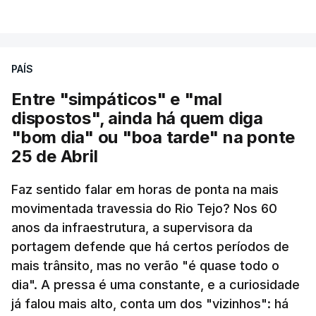
VER MAIS
PAÍS
Entre "simpáticos" e "mal
dispostos", ainda há quem diga
"bom dia" ou "boa tarde" na ponte
25 de Abril
Pergunta: O que é que o levou a querer escrever
Faz sentido falar em horas de ponta na mais
este livro? O que é que o inspirou? Porque é que
movimentada travessia do Rio Tejo? Nos 60
se interessou pela história da construção da
anos da infraestrutura, a supervisora da
ponte?
portagem defende que há certos períodos de
mais trânsito, mas no verão "é quase todo o
Resposta:
A ponte a mim sempre me fascinou
dia". A pressa é uma constante, e a curiosidade
muito porque é sinónimo de férias. Morava em
já falou mais alto, conta um dos "vizinhos": há