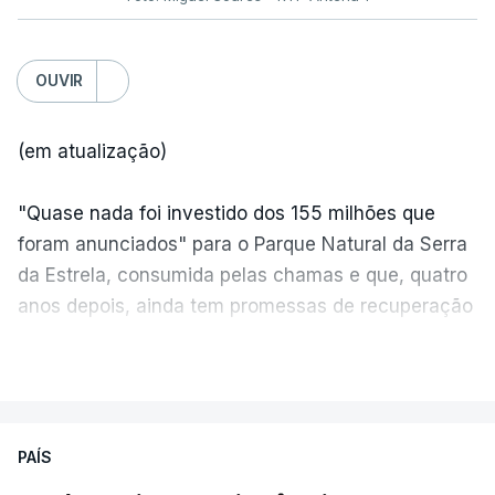
OUVIR
(em atualização)
"Quase nada foi investido dos 155 milhões que
foram anunciados" para o Parque Natural da Serra
da Estrela, consumida pelas chamas e que, quatro
anos depois, ainda tem promessas de recuperação
por cumprir.
VER MAIS
ERRO
100
PAÍS
ERROR ON HTML5 MEDIA ELEMENT