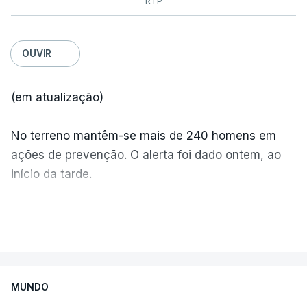
RTP
OUVIR
(em atualização)
No terreno mantêm-se mais de 240 homens em
ações de prevenção. O alerta foi dado ontem, ao
início da tarde.
Mais de 20 mil pessoas foram retiradas de casa
VER MAIS
por causa dos violentos incêndios no Canadá
MUNDO