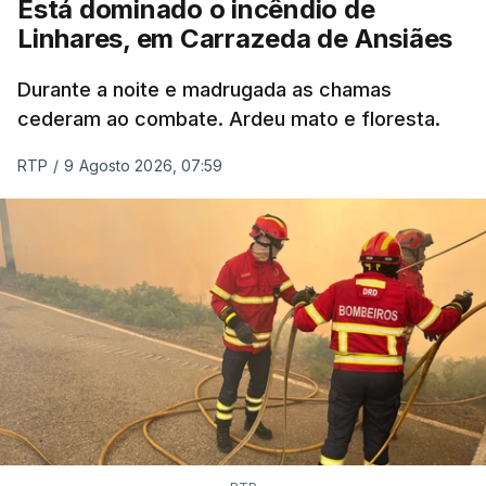
Está dominado o incêndio de
Linhares, em Carrazeda de Ansiães
ESTE CONTEÚDO ESTÁ NESTE
MOMENTO INDISPONÍVEL
Durante a noite e madrugada as chamas
cederam ao combate. Ardeu mato e floresta.
RTP
/
9 Agosto 2026, 07:59