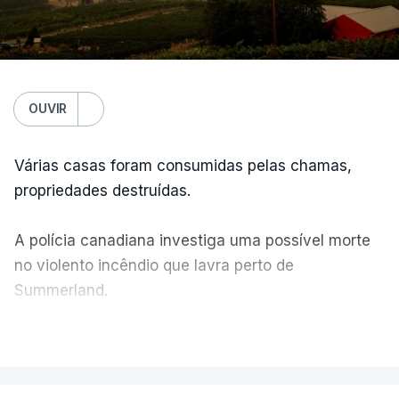
OUVIR
Várias casas foram consumidas pelas chamas,
propriedades destruídas.
A polícia canadiana investiga uma possível morte
no violento incêndio que lavra perto de
Summerland.
VER MAIS
Éum cenário de terror, descreve o primeiro-ministro
da Columbia Britânica, David Iby.