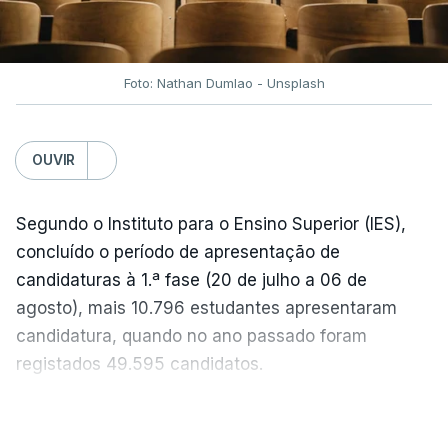
acentuada, tendência que deverá ser revertida na
próxima semana.
Foto: Nathan Dumlao - Unsplash
c/Lusa
OUVIR
Segundo o Instituto para o Ensino Superior (IES),
concluído o período de apresentação de
candidaturas à 1.ª fase (20 de julho a 06 de
agosto), mais 10.796 estudantes apresentaram
candidatura, quando no ano passado foram
registados 49.595 candidatos.
"Os resultados da 1ª fase do concurso nacional de
VER MAIS
acesso mostram que em 2026 se registou o