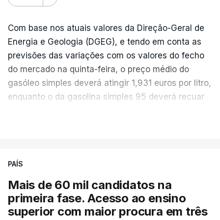
Com base nos atuais valores da Direção-Geral de
Energia e Geologia (DGEG), e tendo em conta as
previsões das variações com os valores do fecho
do mercado na quinta-feira, o preço médio do
gasóleo simples deverá atingir 1,931 euros por litro,
enquanto o da gasolina simples 95 deverá recuar
para 1,855 euros por litro.
VER MAIS
A média final só ficará fechada ao final do dia,
podendo ainda registar alterações em função da
evolução das cotações internacionais do petróleo,
PAÍS
e o custo final na bomba poderá variar conforme o
Mais de 60 mil candidatos na
posto de abastecimento, a marca e a localização.
primeira fase. Acesso ao ensino
superior com maior procura em três
A atualização do desconto do Imposto sobre os