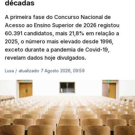
décadas
Produtos Petrolíferos (ISP) também poderá
alterar os valores previstos.
A primeira fase do Concurso Nacional de
Acesso ao Ensino Superior de 2026 registou
O Governo comprometeu-se a aplicar uma redução
60.391 candidatos, mais 21,8% em relação a
extraordinária e temporária no ISP, sempre que se
2025, o número mais elevado desde 1996,
verifique um aumento do preço dos combustíveis
exceto durante a pandemia de Covid-19,
superior a 10 cêntimos, para mitigar a escalada de
revelam dados hoje divulgados.
preços.
Lusa
/
atualizado 7 Agosto 2026, 09:59
Depois de uma subida inicial devido à guerra no
Irão, à tensão geopolítica no Médio Oriente e ao
fecho do estreito de Ormuz, os preços dos
combustíveis desceram durante o cessar-fogo
entre Washington e Teerão.
No entanto, com o retomar do conflito, as últimas
semanas têm sido marcadas por uma subida