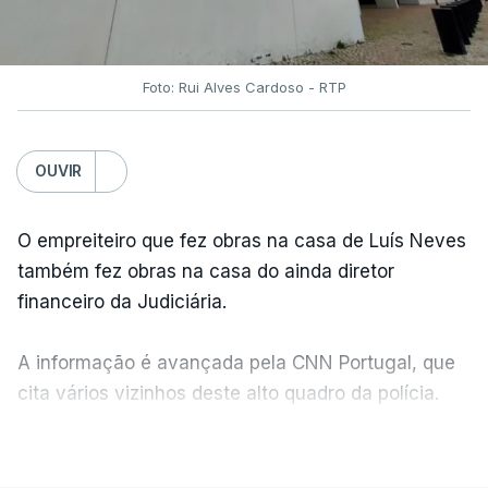
Foto: Rui Alves Cardoso - RTP
OUVIR
O empreiteiro que fez obras na casa de Luís Neves
também fez obras na casa do ainda diretor
financeiro da Judiciária.
A informação é avançada pela CNN Portugal, que
cita vários vizinhos deste alto quadro da polícia.
VER MAIS
Foi o diretor financeiro, Álvaro Pires, que assumiu a
responsabilidade de sugerir as instalações da