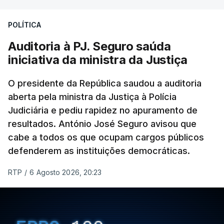
Construbarcelos para acolher um atrelado
POLÍTICA
apreendido numa operação de droga.
Auditoria à PJ. Seguro saúda
iniciativa da ministra da Justiça
O presidente da República saudou a auditoria
aberta pela ministra da Justiça à Polícia
Judiciária e pediu rapidez no apuramento de
resultados. António José Seguro avisou que
cabe a todos os que ocupam cargos públicos
defenderem as instituições democráticas.
RTP
/
6 Agosto 2026, 20:23