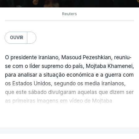
Reuters
OUVIR
O presidente iraniano, Masoud Pezeshkian, reuniu-
se com o líder supremo do país, Mojtaba Khamenei,
para analisar a situação económica e a guerra com
os Estados Unidos, segundo os media iranianos,
que este sábado divulgaram aquelas que dizem ser
as primeiras imagens em vídeo de Mojtaba
Khamenei desde o início da guerra.
VER MAIS
O vídeo de 12 segundos, sem aúdio, data ou local
de gravação, foi colocado pela agência de notícias