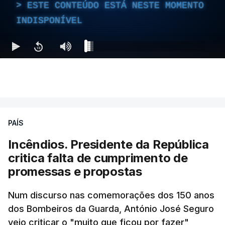
ESTE CONTEÚDO ESTÁ NESTE MOMENTO
ESTE CONTEÚDO ESTÁ NESTE
INDISPONÍVEL
MOMENTO INDISPONÍVEL
Ao mesmo tempo é também divulgada a realização
de um encontro entre o presidente Masoud
Pezeshkian e o ayatollah Khamenei que,
PAÍS
assinalando o início do terceiro ano de Pezeshkian
à frente do governo, teve na agenda o conflito
Incêndios. Presidente da República
armado com os Estados Unidos e Israel, além das
critica falta de cumprimento de
questões económicas de um país em guerra que
promessas e propostas
se confronta agora com uma inflação de 88%.
Num discurso nas comemorações dos 150 anos
De acordo com a informação oficial, que não indica
dos Bombeiros da Guarda, António José Seguro
onde ou quando decorreu a reunião, Khamenei e
veio criticar o "muito que ficou por fazer"