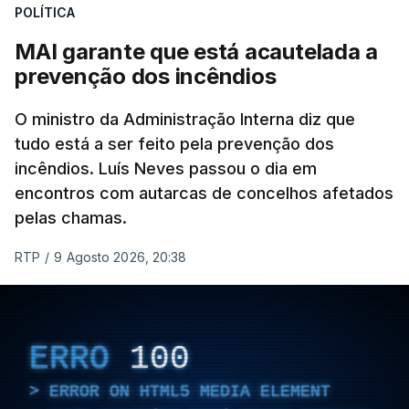
Mehr na rede social Telegram, como aquilo que
POLÍTICA
pode ser considerada uma resposta à imprensa
MAI garante que está acautelada a
israelita, que nos últimos tempos vem dando conta
prevenção dos incêndios
de que o líder supremo iraniano estará em estado
crítico na sequência do bombardeamento que no
O ministro da Administração Interna diz que
último dia de fevereiro passado matou o pai, o
tudo está a ser feito pela prevenção dos
ayatollah Ali Khamenei, e outros membros da
incêndios. Luís Neves passou o dia em
família.
encontros com autarcas de concelhos afetados
pelas chamas.
As imagens mostram Mojtaba Khamenei no que
será uma aula religiosa, mas sem qualquer
RTP
/
9 Agosto 2026, 20:38
indicação adicional.
ERRO
100
ERRO
100
ERROR ON HTML5 MEDIA ELEMENT
ERROR ON HTML5 MEDIA ELEMENT