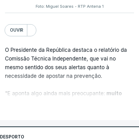
navais e aéreas envolvidas no bloqueio ao Irão;
Foto: Miguel Soares - RTP Antena 1
levantamento das sanções e o desbloquear de
ativos iranianos; e indemnizar o Irão pelos danos
OUVIR
causados ​​no conflito.
O Presidente da República destaca o relatório da
Comissão Técnica Independente, que vai no
mesmo sentido dos seus alertas quanto à
ERRO
100
necessidade de apostar na prevenção.
ERROR ON HTML5 MEDIA ELEMENT
"E aponta algo ainda mais preocupante:
muito
ESTE CONTEÚDO ESTÁ NESTE
ficou por fazer depois dos relatórios anteriores,
MOMENTO INDISPONÍVEL
VER MAIS
dos incêndios de 2017. E essas falhas reduziram
a nossa capacidade de resposta aos grandes
incêndios do ano passado", refere.
DESPORTO