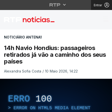
Entrar
14h Navio Hondius: pa
NOTICIÁRIO ANTENA1
14h Navio Hondius: passageiros
retirados já vão a caminho dos seus
países
Alexandra Sofia Costa
/
10 Maio 2026, 14:22
ERRO
100
ERROR ON HTML5 MEDIA ELEMENT