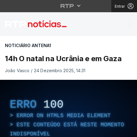
Entrar
14h O natal na Ucrâni
NOTICIÁRIO ANTENA1
14h O natal na Ucrânia e em Gaza
João Vasco
/
24 Dezembro 2025, 14:31
ERRO
100
ERROR ON HTML5 MEDIA ELEMENT
ESTE CONTEÚDO ESTÁ NESTE MOMENTO
INDISPONÍVEL