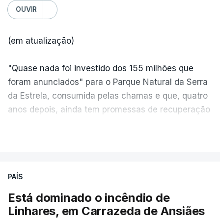
OUVIR
(em atualização)
"Quase nada foi investido dos 155 milhões que
foram anunciados" para o Parque Natural da Serra
da Estrela, consumida pelas chamas e que, quatro
anos depois, ainda tem promessas de recuperação
por cumprir.
VER MAIS
ERRO
100
PAÍS
ERROR ON HTML5 MEDIA ELEMENT
Está dominado o incêndio de
Linhares, em Carrazeda de Ansiães
ESTE CONTEÚDO ESTÁ NESTE