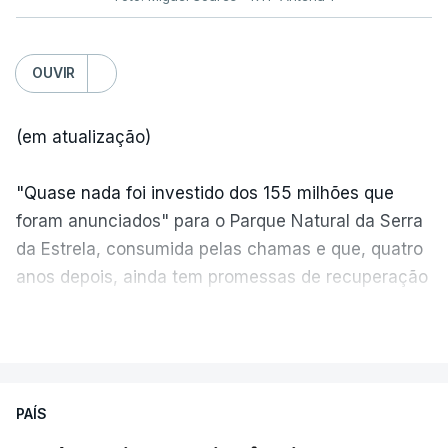
OUVIR
(em atualização)
"Quase nada foi investido dos 155 milhões que
foram anunciados" para o Parque Natural da Serra
da Estrela, consumida pelas chamas e que, quatro
anos depois, ainda tem promessas de recuperação
por cumprir.
VER MAIS
ERRO
100
PAÍS
ERROR ON HTML5 MEDIA ELEMENT