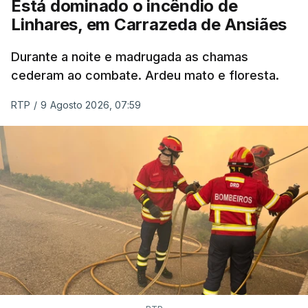
Está dominado o incêndio de
Linhares, em Carrazeda de Ansiães
ESTE CONTEÚDO ESTÁ NESTE
MOMENTO INDISPONÍVEL
Durante a noite e madrugada as chamas
cederam ao combate. Ardeu mato e floresta.
RTP
/
9 Agosto 2026, 07:59