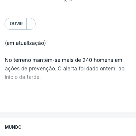
RTP
OUVIR
(em atualização)
No terreno mantêm-se mais de 240 homens em
ações de prevenção. O alerta foi dado ontem, ao
início da tarde.
Mais de 20 mil pessoas foram retiradas de casa
VER MAIS
por causa dos violentos incêndios no Canadá
MUNDO