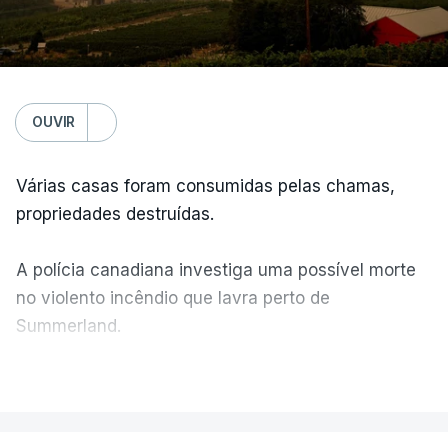
OUVIR
Várias casas foram consumidas pelas chamas,
propriedades destruídas.
A polícia canadiana investiga uma possível morte
no violento incêndio que lavra perto de
Summerland.
VER MAIS
Éum cenário de terror, descreve o primeiro-ministro
da Columbia Britânica, David Iby.