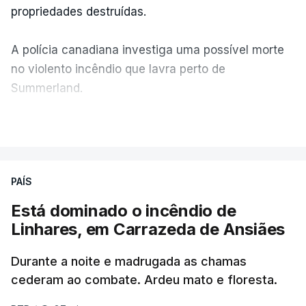
propriedades destruídas.
A polícia canadiana investiga uma possível morte
no violento incêndio que lavra perto de
Summerland.
VER MAIS
Éum cenário de terror, descreve o primeiro-ministro
da Columbia Britânica, David Iby.
PAÍS
Está dominado o incêndio de
ERRO
100
Linhares, em Carrazeda de Ansiães
ERROR ON HTML5 MEDIA ELEMENT
Durante a noite e madrugada as chamas
ESTE CONTEÚDO ESTÁ NESTE
cederam ao combate. Ardeu mato e floresta.
MOMENTO INDISPONÍVEL