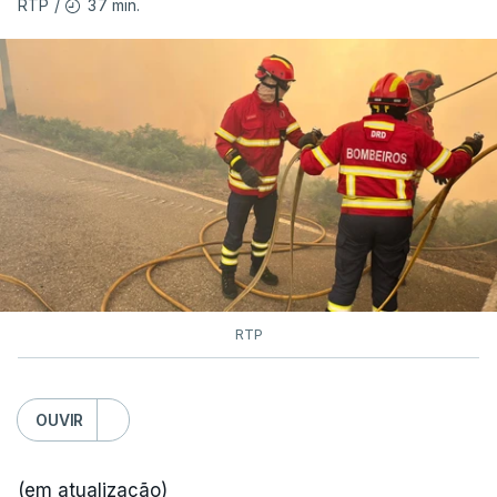
37 min.
RTP
/
As autoridades canadianas estimam que vai levar
dias ou semanas para controlar o fogo. Mais de
dois mil operacionais estão no terreno no combate
às chamas.
RTP
OUVIR
(em atualização)