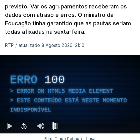
previsto. Vários agrupamentos receberam os
dados com atraso e erros. O ministro da
Educação tinha garantido que as pautas seriam
todas afixadas na sexta-feira.
RTP
/
atualizado 8 Agosto 2026, 21:10
ERRO
100
ERROR ON HTML5 MEDIA ELEMENT
ESTE CONTEÚDO ESTÁ NESTE MOMENTO
INDISPONÍVEL
Foto: Tiago Petinga - Lusa