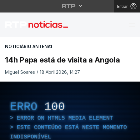
Entrar
14h Papa está de visit
NOTICIÁRIO ANTENA1
14h Papa está de visita a Angola
Miguel Soares
/
18 Abril 2026, 14:27
ERRO
100
ERROR ON HTML5 MEDIA ELEMENT
ESTE CONTEÚDO ESTÁ NESTE MOMENTO
INDISPONÍVEL