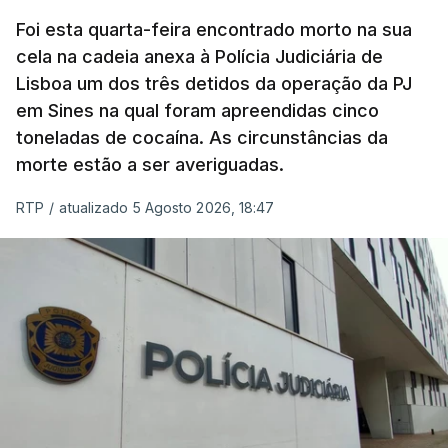
concluído a tempo.
Foi esta quarta-feira encontrado morto na sua
cela na cadeia anexa à Polícia Judiciária de
"Durante o fim de semana e nos últimos dias,
Lisboa um dos três detidos da operação da PJ
apercebamo-nos que ainda estão a ser
em Sines na qual foram apreendidas cinco
convocados professores para reapreciações"
,
toneladas de cocaína. As circunstâncias da
disse a professora à agência Lusa.
"Será
morte estão a ser averiguadas.
praticamente impossível termos a totalidade
das reapreciações na sexta-feira".
RTP
/
atualizado 5 Agosto 2026, 18:47
Segundo os docentes, o processo de reapreciação
está a enfrentar vários constrangimentos. Há
casos em que faltam os modelos preenchidos
pelos alunos com a alegação justificativa para o
pedido de reapreciação, ou os documentos que os
relatores devem preencher.