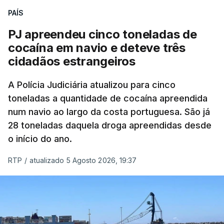
PAÍS
O elemento da tripulação encontrado morto
seria o
único detido que poderia dar mais informações
PJ apreendeu cinco toneladas de
à PJ
.
cocaína em navio e deteve três
cidadãos estrangeiros
O corpo foi encontrado pelos guardas prisionais
pelas 8h00 desta quarta-feira. A RTP apurou que
A Polícia Judiciária atualizou para cinco
toneladas a quantidade de cocaína apreendida
não existe videovigilância nas celas, mas há
num navio ao largo da costa portuguesa. São já
câmaras nos corredores das instalações.
28 toneladas daquela droga apreendidas desde
o início do ano.
Em resposta à RTP, a Direção-Geral de Reinserção
e Serviços Prisionais (DGRSP) confirmou que “um
RTP
/
atualizado 5 Agosto 2026, 19:37
detido, entrado com mandado de condução à
cadeia na sequência das detenções da Operação
Skydrop,
foi encontrado sem vida na cela que
ocupava sozinho no Estabelecimento Prisional