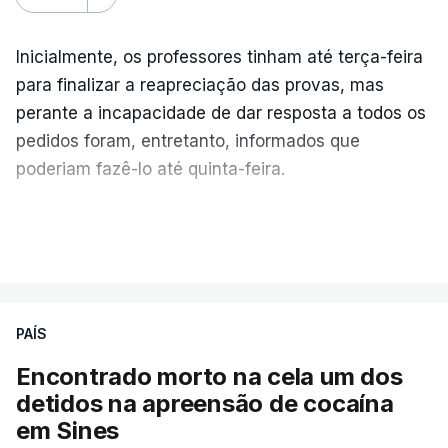
Inicialmente, os professores tinham até terça-feira
para finalizar a reapreciação das provas, mas
perante a incapacidade de dar resposta a todos os
pedidos foram, entretanto, informados que
poderiam fazê-lo até quinta-feira.
A intenção era que os resultados fossem
VER MAIS
publicados no dia seguinte (sexta-feira), o que
poderá não acontecer.
PAÍS
No domingo, estavam concluídos cerca de 50 por
cento dos mais de 20 mil pedidos de reapreciação,
Encontrado morto na cela um dos
mas Cristina Mota, porta-voz da Missão Escola
detidos na apreensão de cocaína
Pública, tem dúvidas de que o processo esteja
em Sines