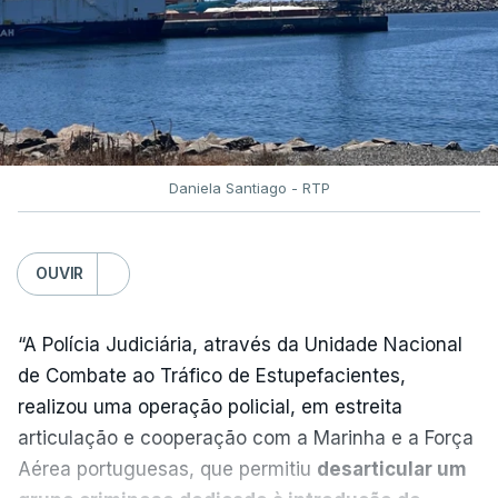
instalado junto à Polícia Judiciária de Lisboa
”.
O corpo foi transportado para o Instituto de
Medicina Legal pelas 11h40 horas.
Daniela Santiago - RTP
“O detido foi encontrado pelos elementos da
vigilância que procediam à abertura matinal das
celas, tendo sido de imediato ativado o socorro
OUVIR
pelo 112, tendo os técnicos de emergência
verificado o óbito”, acrescenta.
“A Polícia Judiciária, através da Unidade Nacional
de Combate ao Tráfico de Estupefacientes,
A DGRSP explica ainda que, após encontrado o
realizou uma operação policial, em estreita
homem sem vida, a cela foi encerrada, “
tendo a
articulação e cooperação com a Marinha e a Força
ocorrência sido imediatamente participada ao
Aérea portuguesas, que permitiu
desarticular um
piquete da Polícia Judiciária
e ao inspetor que fez