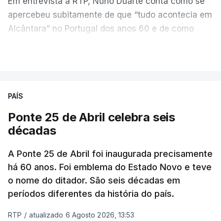
Em entrevista à RTP, Nuno Duarte conta como se
apercebeu subitamente de que “tudo acontecia em
Alcântara” no Portugal dos anos 60 e de como
poderia incluir esta obra marcante na ficção. Hoje,
VER MAIS
quando passa pelo aço de cor avermelhada que
faz a ligação entre as duas margens do Tejo, sorri
e reconhece como a ponte mudou a sua vida de
PAÍS
forma inesperada, através da literatura.
Ponte 25 de Abril celebra seis
Em
“Pés de Barro”,
lê-se a história ficcionada de
décadas
como se produziu esta grande infraestrutura, à
época, a maior ponte suspensa da Europa. Os
A Ponte 25 de Abril foi inaugurada precisamente
dramas e peripécias diárias dos que a construíram
há 60 anos. Foi emblema do Estado Novo e teve
o nome do ditador. São seis décadas em
dão também o mote para abordar o contexto
períodos diferentes da história do país.
envolvente, num contraste entre o apogeu da
engenharia e da modernidade e os sinais de um
RTP
/
atualizado 6 Agosto 2026, 13:53