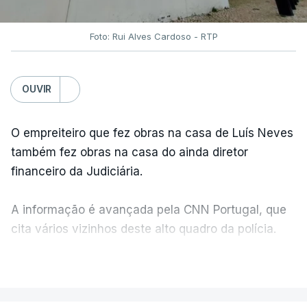
Foto: Rui Alves Cardoso - RTP
OUVIR
O empreiteiro que fez obras na casa de Luís Neves
também fez obras na casa do ainda diretor
financeiro da Judiciária.
A informação é avançada pela CNN Portugal, que
cita vários vizinhos deste alto quadro da polícia.
VER MAIS
Foi o diretor financeiro, Álvaro Pires, que assumiu a
responsabilidade de sugerir as instalações da
Construbarcelos para acolher um atrelado