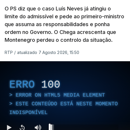
ARTIGOS RELACIONADOS
O PS diz que o caso Luís Neves já atingiu o
limite do admissível e pede ao primeiro-ministro
que assuma as responsabilidades e ponha
Empreiteiro da
Construbarcelos também
ordem no Governo. O Chega acrescenta que
fez obras na casa do diretor
Montenegro perdeu o controlo da situação.
financeiro da PJ
atualizado 7 Agosto 2026, 14:25
RTP
/
atualizado 7 Agosto 2026, 15:50
Empreiteiro que fez obras
na casa de Luís Neves
ERRO
100
também trabalhou para o
diretor financeiro da PJ
ERROR ON HTML5 MEDIA ELEMENT
atualizado 7 Agosto 2026, 14:26
ESTE CONTEÚDO ESTÁ NESTE MOMENTO
INDISPONÍVEL