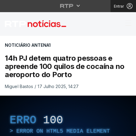
Entrar
14h PJ detem quatro p
NOTICIÁRIO ANTENA1
14h PJ detem quatro pessoas e
apreende 100 quilos de cocaína no
aeroporto do Porto
Miguel Bastos
/
17 Julho 2025, 14:27
ERRO
100
ERROR ON HTML5 MEDIA ELEMENT