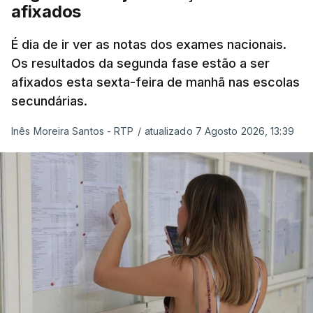
afixados
O Ministério salienta que o número de
É dia de ir ver as notas dos exames nacionais.
candidatos à primeira fase poderá ainda subir,
Os resultados da segunda fase estão a ser
uma vez que esta sexta-feira são afixados os
afixados esta sexta-feira de manhã nas escolas
resultados dos processos de reapreciação dos
secundárias.
exames nacionais realizados na primeira fase.
Inês Moreira Santos - RTP
/
atualizado 7 Agosto 2026, 13:39
O Ministério da Educação recorda que as
Instituições de Ensino Superior puderam
acrescentar aos elencos de provas de ingresso
previamente definidos dois elencos alternativos,
cada um constituído por uma única prova de
ingresso.
"Esta decisão do Governo retomou, assim, a regra
que vigorou até 2024 (entre uma e três provas de