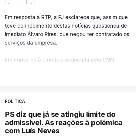
Em resposta à RTP, a PJ esclarece que, assim que
teve conhecimento destas notícias questionou de
imediato Álvaro Pires, que negou ter contratado os
serviços da empresa.
Em causa está a notícia avançada pela CNN
Portugal de que o diretor financeiro também tinha
VER MAIS
recorrido à Construbarcelos, tal como Luís Neves.
A Judiciária adianta ainda que não ordenou a
POLÍTICA
abertura de qualquer processo disciplinar, por não
ter qualquer elemento que indicie a realização
PS diz que já se atingiu limite do
dessas obras.
admissível. As reações à polémica
com Luís Neves