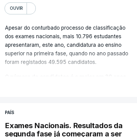
OUVIR
Apesar do conturbado processo de classificação
dos exames nacionais, mais 10.796 estudantes
apresentaram, este ano, candidatura ao ensino
superior na primeira fase, quando no ano passado
foram registados 49.595 candidatos.
O número de candidatos é o maior em 30 anos,
“exceto nos anos da pandemia de Covid-19
,
VER MAIS
durante os quais foram adotadas regras
excecionais para a conclusão do ensino
secundário e para a utilização de exames
PAÍS
nacionais como provas de ingresso”, refere o
Exames Nacionais. Resultados da
Ministério da Educação, Ciência e Inovação (MECI)
segunda fase já começaram a ser
em comunicado enviado esta sexta-feira.