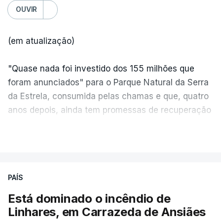
OUVIR
(em atualização)
"Quase nada foi investido dos 155 milhões que
foram anunciados" para o Parque Natural da Serra
da Estrela, consumida pelas chamas e que, quatro
anos depois, ainda tem promessas de recuperação
por cumprir.
VER MAIS
ERRO
100
PAÍS
ERROR ON HTML5 MEDIA ELEMENT
Está dominado o incêndio de
Linhares, em Carrazeda de Ansiães
ESTE CONTEÚDO ESTÁ NESTE