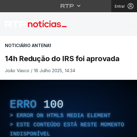
Entrar
14h Redução do IRS fo
NOTICIÁRIO ANTENA1
14h Redução do IRS foi aprovada
João Vasco
/
16 Julho 2025, 14:34
ERRO
100
ERROR ON HTML5 MEDIA ELEMENT
ESTE CONTEÚDO ESTÁ NESTE MOMENTO
INDISPONÍVEL