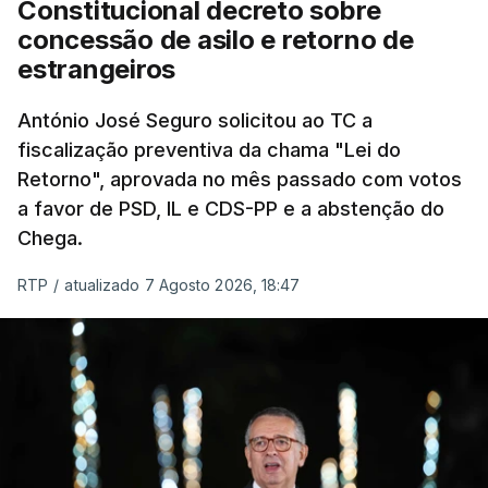
Constitucional decreto sobre
eliminar sobreposições e garantir que os apoios
concessão de asilo e retorno de
chegam a quem mais necessita, estaremos a dar
estrangeiros
um passo na direção certa", argumenta o
António José Seguro solicitou ao TC a
Presidente da República.
fiscalização preventiva da chama "Lei do
Retorno", aprovada no mês passado com votos
Assegurar que "ninguém é
a favor de PSD, IL e CDS-PP e a abstenção do
prejudicado"
Chega.
RTP
/
atualizado 7 Agosto 2026, 18:47
O Preisdente deixa, no entanto, deixa alguns
avisos:
uma reforma desta dimensão "deve ter
como primeiro critério a proteção das pessoas"
e "nenhum processo de simplificação pode
traduzir-se numa diminuição da proteção
social".