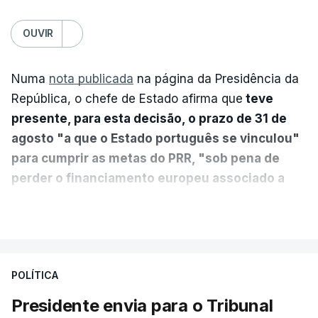
OUVIR
Numa
nota publicada
na página da Presidência da
República, o chefe de Estado afirma que
teve
presente, para esta decisão, o prazo de 31 de
agosto "a que o Estado português se vinculou"
para cumprir as metas do PRR, "sob pena de
perder o financiamento europeu associado a
essa reforma específica".
VER MAIS
António José Seguro entende que a reforma reúne
treze apoios sociais "num só" e pretende "tornar o
POLÍTICA
sistema mais simples, mais justo e transparente".
Presidente envia para o Tribunal
"Sempre que seja possível reduzir burocracias,