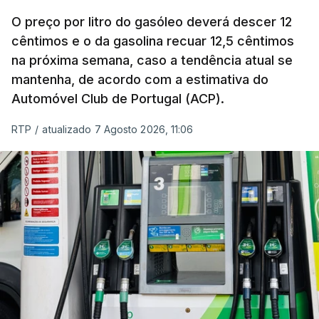
O índice, que acompanha as variações mensais
de um cabaz de produtos alimentares
O preço por litro do gasóleo deverá descer 12
comercializados internacionalmente, subiu para
cêntimos e o da gasolina recuar 12,5 cêntimos
na próxima semana, caso a tendência atual se
131,1 pontos em julho, face aos 130,3 de junho.
mantenha, de acordo com a estimativa do
Automóvel Club de Portugal (ACP).
O aumento dos preços dos alimentos básicos
tende a traduzir-se em preços mais elevados
RTP
/
atualizado 7 Agosto 2026, 11:06
nas prateleiras nos meses seguintes, à medida
que os fornecedores repercutem os seus
custos nos consumidores.
Em julho, o aumento esteve associado aos preços
do açúcar (+5,6%), dos cereais (+3,4%) e dos
óleos vegetais (+2%).
Estes aumentos foram "parcialmente