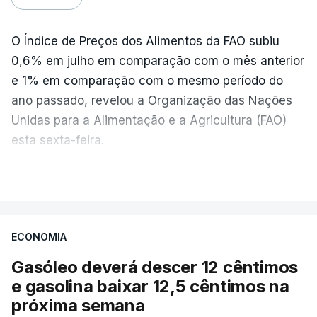
O Índice de Preços dos Alimentos da FAO subiu
0,6% em julho em comparação com o mês anterior
e 1% em comparação com o mesmo período do
ano passado, revelou a Organização das Nações
Unidas para a Alimentação e a Agricultura (FAO)
esta sexta-feira.
VER MAIS
Os preços globais dos alimentos atingiram o
seu nível mais elevado em três anos e meio,
ECONOMIA
com ondas de calor no Verão e conflitos na
Ucrânia e no Médio Oriente a elevar os
Gasóleo deverá descer 12 cêntimos
custos das colheitas.
e gasolina baixar 12,5 cêntimos na
próxima semana