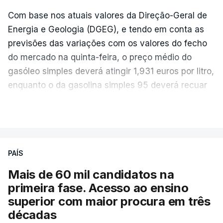
Com base nos atuais valores da Direção-Geral de
Energia e Geologia (DGEG), e tendo em conta as
previsões das variações com os valores do fecho
do mercado na quinta-feira, o preço médio do
gasóleo simples deverá atingir 1,931 euros por litro,
enquanto o da gasolina simples 95 deverá recuar
para 1,855 euros por litro.
VER MAIS
A média final só ficará fechada ao final do dia,
podendo ainda registar alterações em função da
evolução das cotações internacionais do petróleo,
PAÍS
e o custo final na bomba poderá variar conforme o
Mais de 60 mil candidatos na
posto de abastecimento, a marca e a localização.
primeira fase. Acesso ao ensino
superior com maior procura em três
A atualização do desconto do Imposto sobre os
décadas
Produtos Petrolíferos (ISP) também poderá