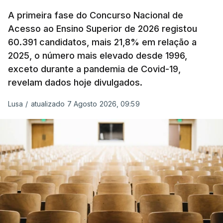
alterar os valores previstos.
A primeira fase do Concurso Nacional de
Acesso ao Ensino Superior de 2026 registou
O Governo comprometeu-se a aplicar uma redução
60.391 candidatos, mais 21,8% em relação a
extraordinária e temporária no ISP, sempre que se
2025, o número mais elevado desde 1996,
verifique um aumento do preço dos combustíveis
exceto durante a pandemia de Covid-19,
superior a 10 cêntimos, para mitigar a escalada de
revelam dados hoje divulgados.
preços.
Lusa
/
atualizado 7 Agosto 2026, 09:59
Depois de uma subida inicial devido à guerra no
Irão, à tensão geopolítica no Médio Oriente e ao
fecho do estreito de Ormuz, os preços dos
combustíveis desceram durante o cessar-fogo
entre Washington e Teerão.
No entanto, com o retomar do conflito, as últimas
semanas têm sido marcadas por uma subida
acentuada, tendência que deverá ser revertida na