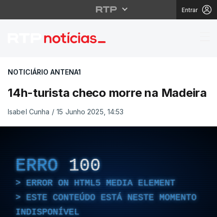
Entrar
14h-turista checo mor
NOTICIÁRIO ANTENA1
14h-turista checo morre na Madeira
Isabel Cunha
/
15 Junho 2025, 14:53
ERRO
100
ERROR ON HTML5 MEDIA ELEMENT
ESTE CONTEÚDO ESTÁ NESTE MOMENTO
INDISPONÍVEL