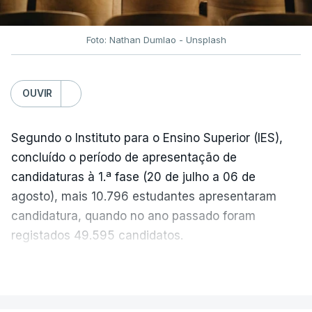
próxima semana.
Foto: Nathan Dumlao - Unsplash
c/Lusa
OUVIR
Segundo o Instituto para o Ensino Superior (IES),
concluído o período de apresentação de
candidaturas à 1.ª fase (20 de julho a 06 de
agosto), mais 10.796 estudantes apresentaram
candidatura, quando no ano passado foram
registados 49.595 candidatos.
"Os resultados da 1ª fase do concurso nacional de
VER MAIS
acesso mostram que em 2026 se registou o
número mais elevado de candidatos nos últimos 30