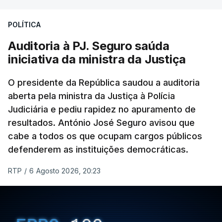
Construbarcelos para acolher um atrelado
POLÍTICA
apreendido numa operação de droga.
Auditoria à PJ. Seguro saúda
iniciativa da ministra da Justiça
O presidente da República saudou a auditoria
aberta pela ministra da Justiça à Polícia
Judiciária e pediu rapidez no apuramento de
resultados. António José Seguro avisou que
cabe a todos os que ocupam cargos públicos
defenderem as instituições democráticas.
RTP
/
6 Agosto 2026, 20:23