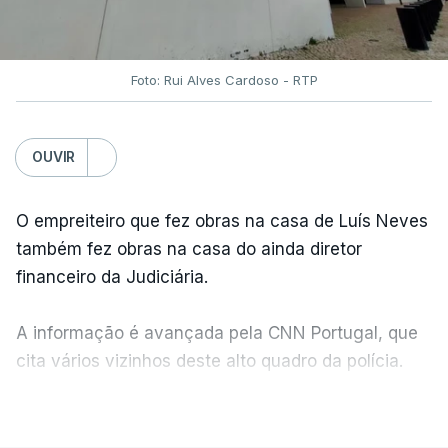
Foto: Rui Alves Cardoso - RTP
OUVIR
O empreiteiro que fez obras na casa de Luís Neves
também fez obras na casa do ainda diretor
financeiro da Judiciária.
A informação é avançada pela CNN Portugal, que
cita vários vizinhos deste alto quadro da polícia.
VER MAIS
Foi o diretor financeiro, Álvaro Pires, que assumiu a
responsabilidade de sugerir as instalações da