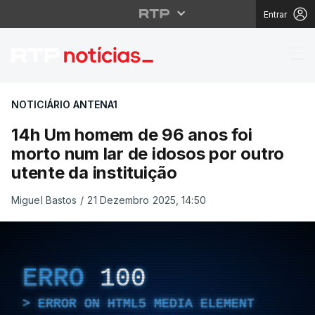
Entrar
14h Um homem de 96 ano
NOTICIÁRIO ANTENA1
14h Um homem de 96 anos foi
morto num lar de idosos por outro
utente da instituição
Miguel Bastos
/
21 Dezembro 2025, 14:50
ERRO
100
ERROR ON HTML5 MEDIA ELEMENT