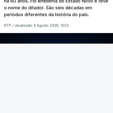
há 60 anos. Foi emblema do Estado Novo e teve
o nome do ditador. São seis décadas em
períodos diferentes da história do país.
RTP
/
atualizado 6 Agosto 2026, 13:53
ERRO
100
ERROR ON HTML5 MEDIA ELEMENT
ESTE CONTEÚDO ESTÁ NESTE MOMENTO
INDISPONÍVEL
Foto: Rui Alves Cardoso - RTP