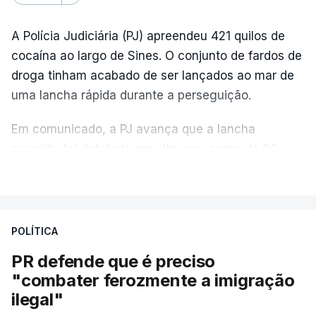
A Polícia Judiciária (PJ) apreendeu 421 quilos de
cocaína ao largo de Sines. O conjunto de fardos de
droga tinham acabado de ser lançados ao mar de
uma lancha rápida durante a perseguição.
Em comunicado, a PJ avança que a lancha
suspeita foi detetada em alto mar, cerca de 60
milhas náuticas ao largo de Sines.
VER MAIS
A apreensão aconteceu na tarde desta sexta-feira,
desencadeando uma ação de prevenção
POLÍTICA
desencadeada pela Polícia Judiciária, em
PR defende que é preciso
articulação com a Marinha, a Autoridade Marítima
"combater ferozmente a imigração
Nacional e a Força Aérea.
ilegal"
O ano de 2026 tem sido um ano de recordes: foi