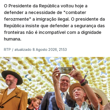
O Presidente da República voltou hoje a
apreendida mais cocaína até ao momento de que
defender a necessidade de "combater
em todo o ano de 2025.
ferozmente" a imigração ilegal. O presidente da
A ação de prevenção visa a deteção em alto mar
República insiste que defender a segurança das
de embarcações de alta velocidade (EAV) que
fronteiras não é incompatível com a dignidade
humana.
utilizam a costa nacional para o tráfico de droga.
RTP
/
atualizado 8 Agosto 2026, 21:53
c/ Lusa