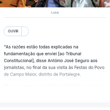
Lusa
OUVIR
"As razões estão todas explicadas na
fundamentação que enviei [ao Tribunal
Constitucional], disse António José Seguro aos
jornalistas, no final da sua visita às Festas do Povo
de Campo Maior, distrito de Portalegre.
"Eu sou contra a imigração clandestina, é preciso
combater ferozmente a imigração ilegal,
VER MAIS
precisamos de regular a nossa imigração e
precisamos de defender as nossas fronteiras e