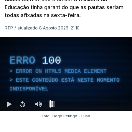
Educação tinha garantido que as pautas seriam
todas afixadas na sexta-feira.
RTP
/
atualizado 8 Agosto 2026, 21:10
ERRO
100
ERROR ON HTML5 MEDIA ELEMENT
ESTE CONTEÚDO ESTÁ NESTE MOMENTO
INDISPONÍVEL
Foto: Tiago Petinga - Lusa