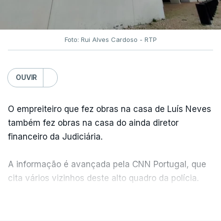
Foto: Rui Alves Cardoso - RTP
OUVIR
O empreiteiro que fez obras na casa de Luís Neves
também fez obras na casa do ainda diretor
financeiro da Judiciária.
A informação é avançada pela CNN Portugal, que
cita vários vizinhos deste alto quadro da polícia.
VER MAIS
Foi o diretor financeiro, Álvaro Pires, que assumiu a
responsabilidade de sugerir as instalações da