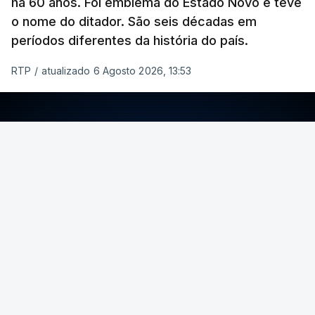
há 60 anos. Foi emblema do Estado Novo e teve
o nome do ditador. São seis décadas em
períodos diferentes da história do país.
RTP
/
atualizado 6 Agosto 2026, 13:53
ERRO
100
ERROR ON HTML5 MEDIA ELEMENT
ESTE CONTEÚDO ESTÁ NESTE MOMENTO
INDISPONÍVEL
Foto: Rui Alves Cardoso - RTP