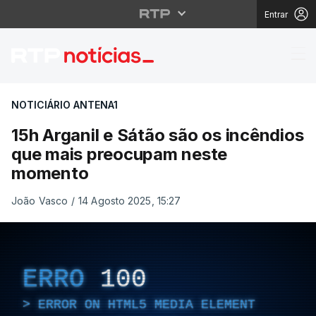
Entrar
15h Arganil e Sátão s
NOTICIÁRIO ANTENA1
15h Arganil e Sátão são os incêndios
que mais preocupam neste
momento
João Vasco
/
14 Agosto 2025, 15:27
ERRO
100
ERROR ON HTML5 MEDIA ELEMENT