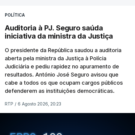
Construbarcelos para acolher um atrelado
POLÍTICA
apreendido numa operação de droga.
Auditoria à PJ. Seguro saúda
iniciativa da ministra da Justiça
O presidente da República saudou a auditoria
aberta pela ministra da Justiça à Polícia
Judiciária e pediu rapidez no apuramento de
resultados. António José Seguro avisou que
cabe a todos os que ocupam cargos públicos
defenderem as instituições democráticas.
RTP
/
6 Agosto 2026, 20:23