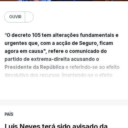
OUVIR
“
O decreto 105 tem alterações fundamentais e
urgentes que, com a acção de Seguro, ficam
agora em causa", refere o comunicado do
partido de extrema-direita acusando o
Presidente da República
e referindo-se ao efeito
devolutivo dos recursos (mantendo-se o efeito
suspensivo) e o aumento do prazo para detenção
VER MAIS
em centro de acolhimento temporário.
Chega refere ainda que Seguro tem reservas
PAÍS
quanto à possibilidade de expulsar do país
cidadãos adultos em situação ilegal, se
Luís Neves terá sido avisado da