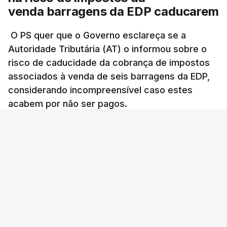
tenha feito obras na casa
venda barragens da EDP caducarem
onde vive
atualizado 7 Agosto 2026, 15:56
O PS quer que o Governo esclareça se a
Autoridade Tributária (AT) o informou sobre o
Auditoria à PJ foi pedida por
risco de caducidade da cobrança de impostos
atual diretor
associados à venda de seis barragens da EDP,
atualizado 7 Agosto 2026, 20:20
considerando incompreensível caso estes
acabem por não ser pagos.
Lusa
/
8 Agosto 2026, 07:36