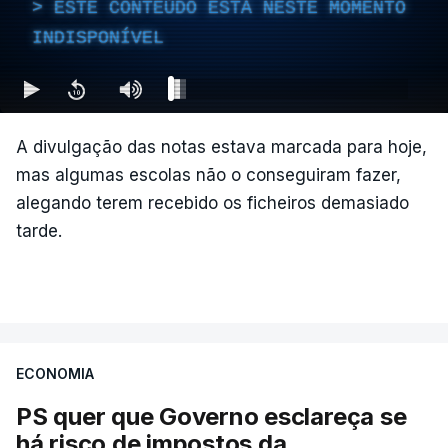
ESTE CONTEÚDO ESTÁ NESTE MOMENTO
Lei do retorno. Leitão Amaro
INDISPONÍVEL
ARTIGOS RELACIONADOS
diz que quem não cumpre
tem de sair
atualizado 15 Maio 2026, 14:02
Nova polémica com Luís
Neves. Ministro nega
A divulgação das notas estava marcada para hoje,
favorecimento a construtora
mas algumas escolas não o conseguiram fazer,
DST
alegando terem recebido os ficheiros demasiado
7 Agosto 2026, 20:28
tarde.
Partidos criticam silêncio de
Luís Montenegro nas
polémicas com Luís Neves
atualizado 7 Agosto 2026, 21:04
ECONOMIA
PS quer que Governo esclareça se
Diretor financeiro da PJ
nega que Construbarcelos
há risco de impostos da