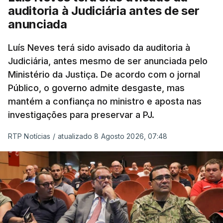
tiverem filhos menores.
auditoria à Judiciária antes de ser
anunciada
“Com esta acção de Seguro, sendo atingido o
prazo de 60 dias, os imigrantes terão que ser
Luís Neves terá sido avisado da auditoria à
Judiciária, antes mesmo de ser anunciada pelo
libertados,
ainda que os seus pedidos de asilo
Ministério da Justiça. De acordo com o jornal
tenham sido rejeitados pelas autoridades
Público, o governo admite desgaste, mas
competentes”, referem.
mantém a confiança no ministro e aposta nas
investigações para preservar a PJ.
“Isto é de uma enorme irresponsabilidade
e
muito injusto para aqueles cidadãos estrangeiros
RTP Notícias
/
atualizado 8 Agosto 2026, 07:48
que cumpriram efetivamente todos os passos para
poderem entrar e residir legalmente em Portugal”,
acrescenta, concluindo que
“são exactamente
este tipo de actos políticos irresponsáveis que
produzem o designado efeito de chamada, ou
por outras palavras, são estes buracos na lei