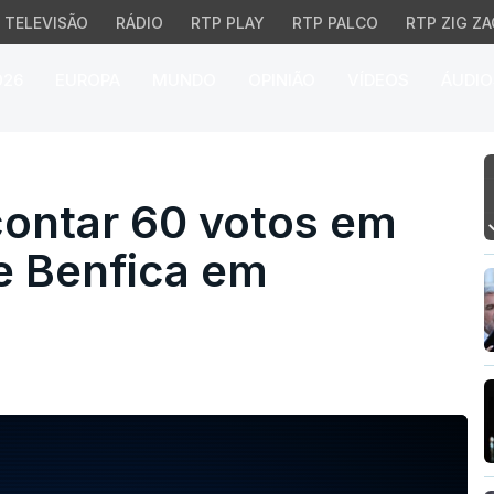
TELEVISÃO
RÁDIO
RTP PLAY
RTP PALCO
RTP ZIG ZA
026
EUROPA
MUNDO
OPINIÃO
VÍDEOS
ÁUDIO
ntar 60 votos em São D
contar 60 votos em
e Benfica em