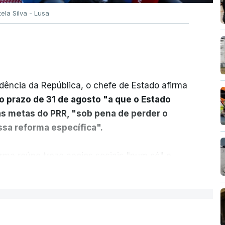
tela Silva - Lusa
dência da República, o chefe de Estado afirma
o prazo de 31 de agosto "a que o Estado
as metas do PRR, "sob pena de perder o
sa reforma específica".
rma reúne treze apoios sociais "num só" e
 mais justo e transparente".
ER MAIS
acias, eliminar sobreposições e garantir que
a, estaremos a dar um passo na direção