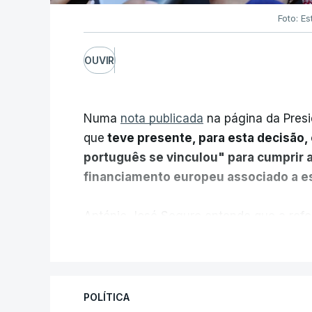
Foto: Es
OUVIR
Numa
nota publicada
na página da Presi
que
teve presente, para esta decisão, 
português se vinculou" para cumprir 
financiamento europeu associado a es
António José Seguro entende que a refo
pretende "tornar o sistema mais simples,
V
"Sempre que seja possível reduzir burocr
os apoios chegam a quem mais necessit
POLÍTICA