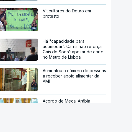
Viticultores do Douro em
protesto
Há "capacidade para
acomodar". Carris não reforça
Cais do Sodré apesar de corte
no Metro de Lisboa
Aumentou o número de pessoas
a receber apoio alimentar da
AMI
Acordo de Meca. Arábia
Saudita, Paquistão e Turquia
assinam pacto de defesa mútua
Pelo menos 11 civis feridos em