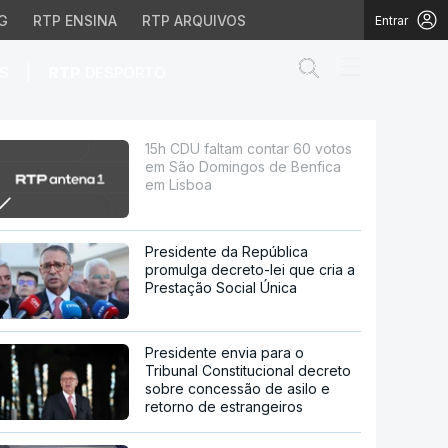
G
RTP ENSINA
RTP ARQUIVOS
Entrar
Abrir campo de
|
S
RTP
DESPORTO
omingos de Benfica em 
15h CDU faltam contar 60 votos
em São Domingos de Benfica
em Lisboa
Presidente da República
promulga decreto-lei que cria a
Prestação Social Única
Presidente envia para o
Tribunal Constitucional decreto
sobre concessão de asilo e
retorno de estrangeiros