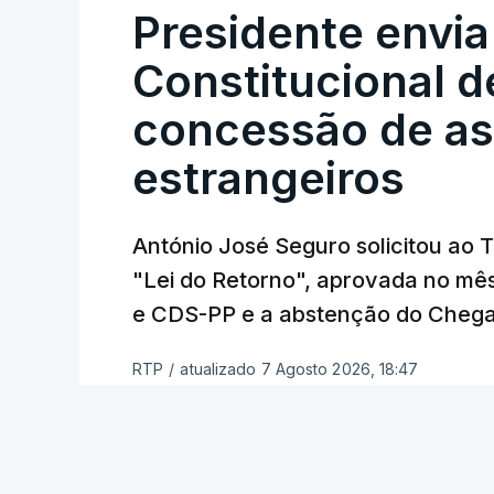
certa", argumenta o Presidente da Repúb
Presidente envia
Constitucional d
Assegurar que "ninguém é p
concessão de asi
estrangeiros
O Preisdente deixa, no entanto, deixa al
"deve ter como primeiro critério a p
de simplificação pode traduzir-se num
António José Seguro solicitou ao 
"Lei do Retorno", aprovada no mê
António José Seguro vinca que se
deve
e CDS-PP e a abstenção do Chega
face à situação de que hoje beneficia
situações "de maior fragilidade", como 
RTP
/
atualizado 7 Agosto 2026, 18:47
ou pessoas com deficiência.
O Presidente da República sublinha que
essencial de "combate à pobreza e à exc