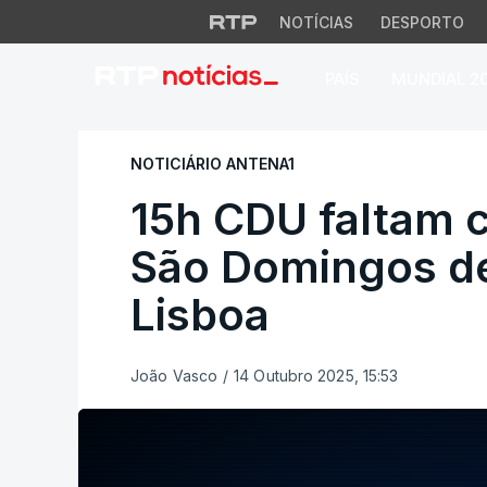
NOTÍCIAS
DESPORTO
PAÍS
MUNDIAL 2
15h CDU faltam co
NOTICIÁRIO ANTENA1
15h CDU faltam 
São Domingos d
Lisboa
João Vasco
/
14 Outubro 2025, 15:53