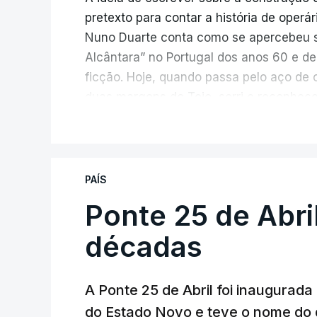
pretexto para contar a história de operá
Nuno Duarte conta como se apercebeu s
Alcântara” no Portugal dos anos 60 e de
ficção. Hoje, quando passa pelo aço de 
duas margens do Tejo, sorri e reconhec
inesperada, através da literatura.
V
Em
“Pés de Barro”,
lê-se a história ficc
infraestrutura, à época, a maior ponte 
PAÍS
diárias dos que a construíram dão tamb
Ponte 25 de Abri
num contraste entre o apogeu da engenh
regime em declínio, com a guerra coloni
décadas
Esse contraste persistente entre a opul
A Ponte 25 de Abril foi inaugurad
dia em que se assinalam os 60 anos da p
do Estado Novo e teve o nome do 
entrevista à RTP, quais as fontes de ins