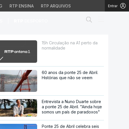
G
RTP ENSINA
RTP ARQUIVOS
Entrar
Abrir campo de
|
S
RTP
DESPORTO
15h Circulação na A1 perto da
normalidade
60 anos da ponte 25 de Abril.
Histórias que não se veem
Entrevista a Nuno Duarte sobre
a ponte 25 de Abril. "Ainda hoje
somos um país de paradoxos"
Ponte 25 de Abril celebra seis