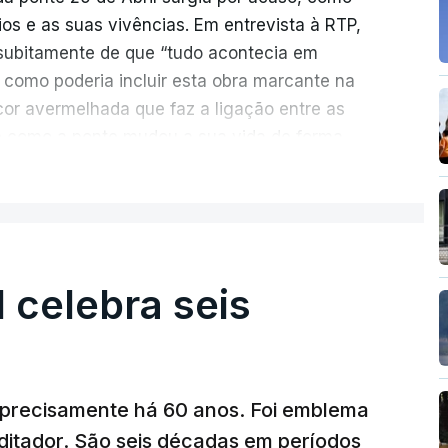
rios e as suas vivências. Em entrevista à RTP,
ubitamente de que “tudo acontecia em
 como poderia incluir esta obra marcante na
cor avermelhada que faz a ligação entre as
e como a ponte mudou a sua vida de forma
ER MAIS
ionada de como se produziu esta grande
suspensa da Europa. Os dramas e peripécias
ém o mote para abordar o contexto envolvente,
l celebra seis
aria e da modernidade e os sinais de um
al já em curso.
ência e a miséria trespassa
“Pés de Barro
”. No
a precisamente há 60 anos. Foi emblema
onte 25 de Abril, Nuno Duarte revela, em
ditador. São seis décadas em períodos
piração de um livro com vários elementos de