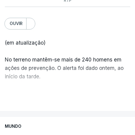
RTP
OUVIR
(em atualização)
No terreno mantêm-se mais de 240 homens em
ações de prevenção. O alerta foi dado ontem, ao
início da tarde.
Mais de 20 mil pessoas foram retiradas de casa
VER MAIS
por causa dos violentos incêndios no Canadá
MUNDO