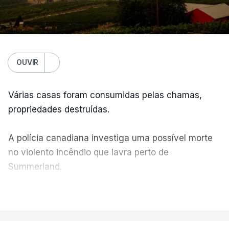
OUVIR
Várias casas foram consumidas pelas chamas,
propriedades destruídas.
A polícia canadiana investiga uma possível morte
no violento incêndio que lavra perto de
Summerland.
VER MAIS
Éum cenário de terror, descreve o primeiro-ministro
da Columbia Britânica, David Iby.