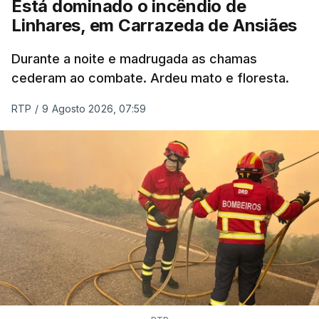
Está dominado o incêndio de
Linhares, em Carrazeda de Ansiães
ESTE CONTEÚDO ESTÁ NESTE
MOMENTO INDISPONÍVEL
Durante a noite e madrugada as chamas
cederam ao combate. Ardeu mato e floresta.
RTP
/
9 Agosto 2026, 07:59