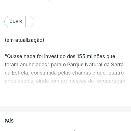
OUVIR
(em atualização)
"Quase nada foi investido dos 155 milhões que
foram anunciados" para o Parque Natural da Serra
da Estrela, consumida pelas chamas e que, quatro
anos depois, ainda tem promessas de recuperação
por cumprir.
VER MAIS
ERRO
100
PAÍS
ERROR ON HTML5 MEDIA ELEMENT