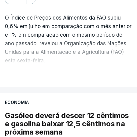
O Índice de Preços dos Alimentos da FAO subiu
0,6% em julho em comparação com o mês anterior
e 1% em comparação com o mesmo período do
ano passado, revelou a Organização das Nações
Unidas para a Alimentação e a Agricultura (FAO)
esta sexta-feira.
VER MAIS
Os preços globais dos alimentos atingiram o
seu nível mais elevado em três anos e meio,
ECONOMIA
com ondas de calor no Verão e conflitos na
Ucrânia e no Médio Oriente a elevar os
Gasóleo deverá descer 12 cêntimos
custos das colheitas.
e gasolina baixar 12,5 cêntimos na
próxima semana