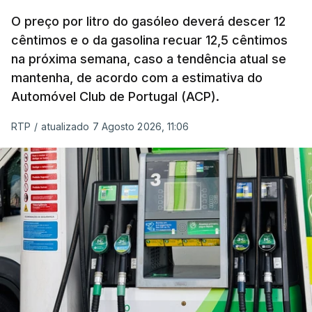
O índice, que acompanha as variações mensais
de um cabaz de produtos alimentares
O preço por litro do gasóleo deverá descer 12
comercializados internacionalmente, subiu para
cêntimos e o da gasolina recuar 12,5 cêntimos
na próxima semana, caso a tendência atual se
131,1 pontos em julho, face aos 130,3 de junho.
mantenha, de acordo com a estimativa do
Automóvel Club de Portugal (ACP).
O aumento dos preços dos alimentos básicos
tende a traduzir-se em preços mais elevados
RTP
/
atualizado 7 Agosto 2026, 11:06
nas prateleiras nos meses seguintes, à medida
que os fornecedores repercutem os seus
custos nos consumidores.
Em julho, o aumento esteve associado aos preços
do açúcar (+5,6%), dos cereais (+3,4%) e dos
óleos vegetais (+2%).
Estes aumentos foram "parcialmente