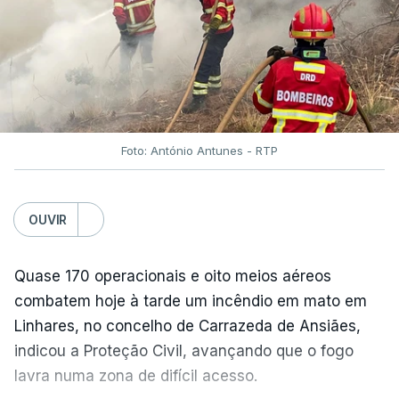
TÓPICOS
Fornos Algodres
,
Beiras Serra
Foto: António Antunes - RTP
OUVIR
ARTIGOS RELACIONADOS
Quase 170 operacionais e oito meios aéreos
"Lei do Retorno".
Comunidades estrangeiras
combatem hoje à tarde um incêndio em mato em
em Portugal apoiam decisão
Linhares, no concelho de Carrazeda de Ansiães,
de Seguro
indicou a Proteção Civil, avançando que o fogo
atualizado 8 Agosto 2026, 13:36
lavra numa zona de difícil acesso.