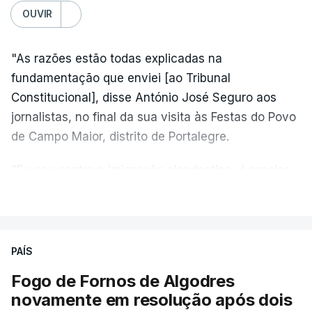
OUVIR
"As razões estão todas explicadas na
fundamentação que enviei [ao Tribunal
Constitucional], disse António José Seguro aos
jornalistas, no final da sua visita às Festas do Povo
de Campo Maior, distrito de Portalegre.
"Eu sou contra a imigração clandestina, é preciso
combater ferozmente a imigração ilegal,
VER MAIS
precisamos de regular a nossa imigração e
precisamos de defender as nossas fronteiras e
nada disto é incompatível com tratarmos com
PAÍS
dignidade as pessoas, designadamente menores e
Fogo de Fornos de Algodres
crianças", acrescentou.
novamente em resolução após dois