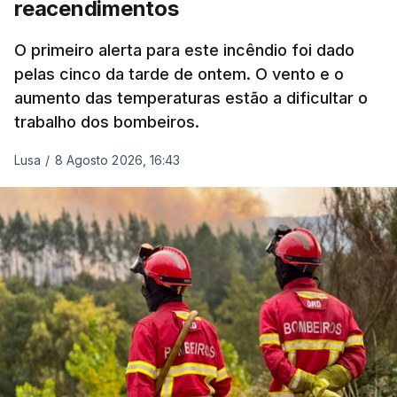
reacendimentos
António José Seguro mostrou dúvidas sobre se é
garantido o superior interesse da criança.
O primeiro alerta para este incêndio foi dado
pelas cinco da tarde de ontem. O vento e o
aumento das temperaturas estão a dificultar o
trabalho dos bombeiros.
ERRO
100
ERROR ON HTML5 MEDIA ELEMENT
Lusa
/
8 Agosto 2026, 16:43
ESTE CONTEÚDO ESTÁ NESTE
MOMENTO INDISPONÍVEL
O Chega considerou "de uma enorme gravidade" a
decisão do Presidente da República
de enviar para
o Tribunal Constitucional o decreto sobre retorno
de estrangeiros, sustentando tratar-se de "uma