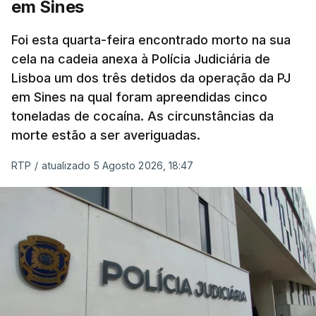
em Sines
concluído a tempo.
Foi esta quarta-feira encontrado morto na sua
cela na cadeia anexa à Polícia Judiciária de
"Durante o fim de semana e nos últimos dias,
Lisboa um dos três detidos da operação da PJ
apercebamo-nos que ainda estão a ser
em Sines na qual foram apreendidas cinco
convocados professores para reapreciações"
,
toneladas de cocaína. As circunstâncias da
disse a professora à agência Lusa.
"Será
morte estão a ser averiguadas.
praticamente impossível termos a totalidade
das reapreciações na sexta-feira".
RTP
/
atualizado 5 Agosto 2026, 18:47
Segundo os docentes, o processo de reapreciação
está a enfrentar vários constrangimentos. Há
casos em que faltam os modelos preenchidos
pelos alunos com a alegação justificativa para o
pedido de reapreciação, ou os documentos que os
relatores devem preencher.