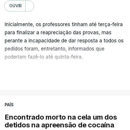
OUVIR
Inicialmente, os professores tinham até terça-feira
para finalizar a reapreciação das provas, mas
perante a incapacidade de dar resposta a todos os
pedidos foram, entretanto, informados que
poderiam fazê-lo até quinta-feira.
A intenção era que os resultados fossem
VER MAIS
publicados no dia seguinte (sexta-feira), o que
poderá não acontecer.
PAÍS
No domingo, estavam concluídos cerca de 50 por
cento dos mais de 20 mil pedidos de reapreciação,
Encontrado morto na cela um dos
mas Cristina Mota, porta-voz da Missão Escola
detidos na apreensão de cocaína
Pública, tem dúvidas de que o processo esteja