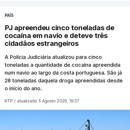
PAÍS
O elemento da tripulação encontrado morto
seria o
único detido que poderia dar mais informações
PJ apreendeu cinco toneladas de
à PJ
.
cocaína em navio e deteve três
cidadãos estrangeiros
O corpo foi encontrado pelos guardas prisionais
pelas 8h00 desta quarta-feira. A RTP apurou que
A Polícia Judiciária atualizou para cinco
toneladas a quantidade de cocaína apreendida
não existe videovigilância nas celas, mas há
num navio ao largo da costa portuguesa. São já
câmaras nos corredores das instalações.
28 toneladas daquela droga apreendidas desde
o início do ano.
Em resposta à RTP, a Direção-Geral de Reinserção
e Serviços Prisionais (DGRSP) confirmou que “um
RTP
/
atualizado 5 Agosto 2026, 19:37
detido, entrado com mandado de condução à
cadeia na sequência das detenções da Operação
Skydrop,
foi encontrado sem vida na cela que
ocupava sozinho no Estabelecimento Prisional