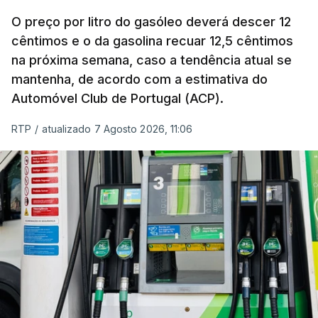
O índice, que acompanha as variações mensais
de um cabaz de produtos alimentares
O preço por litro do gasóleo deverá descer 12
comercializados internacionalmente, subiu para
cêntimos e o da gasolina recuar 12,5 cêntimos
na próxima semana, caso a tendência atual se
131,1 pontos em julho, face aos 130,3 de junho.
mantenha, de acordo com a estimativa do
Automóvel Club de Portugal (ACP).
O aumento dos preços dos alimentos básicos
tende a traduzir-se em preços mais elevados
RTP
/
atualizado 7 Agosto 2026, 11:06
nas prateleiras nos meses seguintes, à medida
que os fornecedores repercutem os seus
custos nos consumidores.
Em julho, o aumento esteve associado aos preços
do açúcar (+5,6%), dos cereais (+3,4%) e dos
óleos vegetais (+2%).
Estes aumentos foram "parcialmente