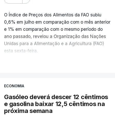
O Índice de Preços dos Alimentos da FAO subiu
0,6% em julho em comparação com o mês anterior
e 1% em comparação com o mesmo período do
ano passado, revelou a Organização das Nações
Unidas para a Alimentação e a Agricultura (FAO)
esta sexta-feira.
VER MAIS
Os preços globais dos alimentos atingiram o
seu nível mais elevado em três anos e meio,
ECONOMIA
com ondas de calor no Verão e conflitos na
Ucrânia e no Médio Oriente a elevar os
Gasóleo deverá descer 12 cêntimos
custos das colheitas.
e gasolina baixar 12,5 cêntimos na
próxima semana