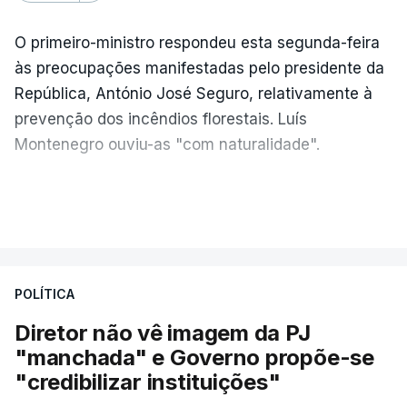
O primeiro-ministro respondeu esta segunda-feira
às preocupações manifestadas pelo presidente da
República, António José Seguro, relativamente à
prevenção dos incêndios florestais. Luís
Montenegro ouviu-as "com naturalidade".
"Naturalmente que
nós ouvimos e
VER MAIS
compreendemos as observações que foram
feitas pelo presidente da República
. Mas, ao
mesmo tampo também
estamos a fazer nós
POLÍTICA
próprios um esforço muito grande nesta altura
para podermos atuar na prevenção e no
Diretor não vê imagem da PJ
combate aos incêndios
", afirmou Luís
"manchada" e Governo propõe-se
Montenegro em Fafe, à margem da inauguração de
"credibilizar instituições"
uma Loja do Cidadão.