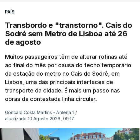
Justiça nas investigações.
Uma equipa de reportagem da RTP confirmou que
PAÍS
tinha chegado o resultado de
14 reapreciações de
"Não está em causa a investigação de um
exames, mas ainda não tinham sido afixados.
Transbordo e "transtorno". Cais do
ministro por um ministro, o que está em causa é
Sodré sem Metro de Lisboa até 26
uma auditoria administrativa a uma determinada
Alguns encarregados de educação e alunos foram
de agosto
matéria"
, salientou.
até à escola para ver o resultado mas ainda não
tinha sido divulgado. Alguns pais apontam
Muitos passageiros têm de alterar rotinas até
Confrontada pelos jornalistas sobre a auditoria, a
ao final do mês por causa do fecho temporário
incorreções e aguardam a atualização na
ministra fez questão de salientar que não tem
da estação do metro no Cais do Sodré, em
plataforma Inovar.
"estados de alma"
e reiterou que a
"única
Lisboa, uma das principais interfaces de
preocupação que é proteger a justiça e a Polícia
transporte da cidade. É mais um passo nas
obras da contestada linha circular.
Judiciária
".
ERRO
100
Gonçalo Costa Martins - Antena 1
/
ERROR ON HTML5 MEDIA ELEMENT
Já sobre prazos de conclusão da investigação, a
atualizado 10 Agosto 2026, 09:17
ministra disse que não ia
"impor prazos
ESTE CONTEÚDO ESTÁ NESTE
irrealistas"
e aguarda que
"os esclarecimentos
MOMENTO INDISPONÍVEL