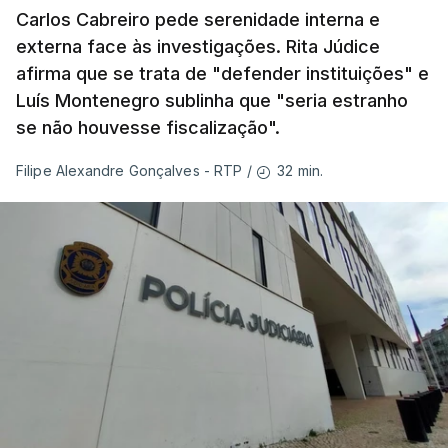
Carlos Cabreiro pede serenidade interna e
externa face às investigações. Rita Júdice
No fim de semana, António José Seguro
afirma que se trata de "defender instituições" e
afirmou que tem transmitido a necessidade
Luís Montenegro sublinha que "seria estranho
de se melhorar "a prevenção e a capacidade
se não houvesse fiscalização".
de resposta” no combate aos incêndios e
lembrou que o relatório da Comissão Técnica
32 min.
Filipe Alexandre Gonçalves - RTP
/
Independente, que avaliou os incêndios de
agosto do ano passado, conclui que “muito
ficou por fazer depois dos relatórios
anteriores, dos incêndios de 2017”.
Montenegro frisou ainda que
"este ano temos o
maior dispositivo especial de combater a
incêndios rurais de sempre"
e salientou as
parcerias com os países que colaboram no
Mecanismo Europeu de Proteção Civil.