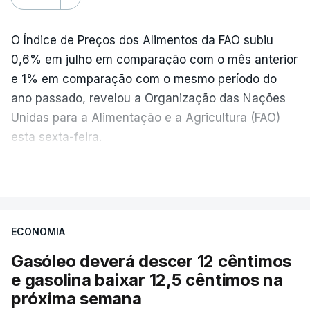
O Índice de Preços dos Alimentos da FAO subiu
0,6% em julho em comparação com o mês anterior
e 1% em comparação com o mesmo período do
ano passado, revelou a Organização das Nações
Unidas para a Alimentação e a Agricultura (FAO)
esta sexta-feira.
VER MAIS
Os preços globais dos alimentos atingiram o
seu nível mais elevado em três anos e meio,
ECONOMIA
com ondas de calor no Verão e conflitos na
Ucrânia e no Médio Oriente a elevar os
Gasóleo deverá descer 12 cêntimos
custos das colheitas.
e gasolina baixar 12,5 cêntimos na
próxima semana