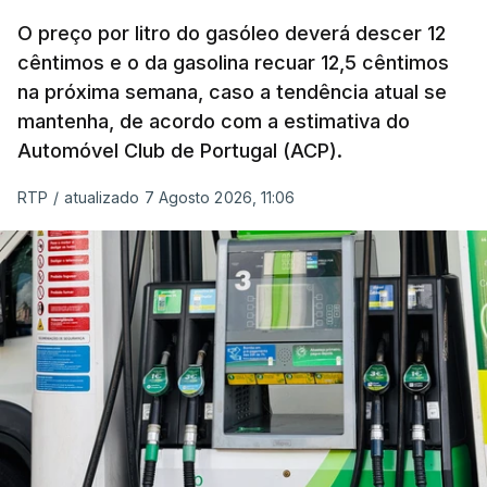
O índice, que acompanha as variações mensais
de um cabaz de produtos alimentares
O preço por litro do gasóleo deverá descer 12
comercializados internacionalmente, subiu para
cêntimos e o da gasolina recuar 12,5 cêntimos
na próxima semana, caso a tendência atual se
131,1 pontos em julho, face aos 130,3 de junho.
mantenha, de acordo com a estimativa do
Automóvel Club de Portugal (ACP).
O aumento dos preços dos alimentos básicos
tende a traduzir-se em preços mais elevados
RTP
/
atualizado 7 Agosto 2026, 11:06
nas prateleiras nos meses seguintes, à medida
que os fornecedores repercutem os seus
custos nos consumidores.
Em julho, o aumento esteve associado aos preços
do açúcar (+5,6%), dos cereais (+3,4%) e dos
óleos vegetais (+2%).
Estes aumentos foram "parcialmente