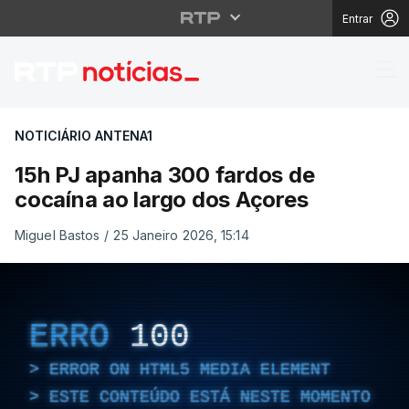
Entrar
15h PJ apanha 300 far
NOTICIÁRIO ANTENA1
15h PJ apanha 300 fardos de
cocaína ao largo dos Açores
Miguel Bastos
/
25 Janeiro 2026, 15:14
ERRO
100
ERROR ON HTML5 MEDIA ELEMENT
ESTE CONTEÚDO ESTÁ NESTE MOMENTO