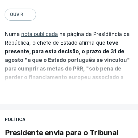
OUVIR
Numa
nota publicada
na página da Presidência da
República, o chefe de Estado afirma que
teve
presente, para esta decisão, o prazo de 31 de
agosto "a que o Estado português se vinculou"
para cumprir as metas do PRR, "sob pena de
perder o financiamento europeu associado a
essa reforma específica".
VER MAIS
António José Seguro entende que a reforma reúne
treze apoios sociais "num só" e pretende "tornar o
POLÍTICA
sistema mais simples, mais justo e transparente".
Presidente envia para o Tribunal
"Sempre que seja possível reduzir burocracias,