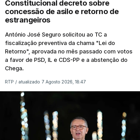
Constitucional decreto sobre
eliminar sobreposições e garantir que os apoios
concessão de asilo e retorno de
chegam a quem mais necessita, estaremos a dar
estrangeiros
um passo na direção certa", argumenta o
António José Seguro solicitou ao TC a
Presidente da República.
fiscalização preventiva da chama "Lei do
Retorno", aprovada no mês passado com votos
Assegurar que "ninguém é
a favor de PSD, IL e CDS-PP e a abstenção do
prejudicado"
Chega.
RTP
/
atualizado 7 Agosto 2026, 18:47
O Preisdente deixa, no entanto, deixa alguns
avisos:
uma reforma desta dimensão "deve ter
como primeiro critério a proteção das pessoas"
e "nenhum processo de simplificação pode
traduzir-se numa diminuição da proteção
social".