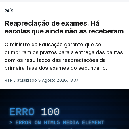
"Lei do Retorno". Chega
PAÍS
considera envio para TC do
diploma "tipo de atos
Reapreciação de exames. Há
políticos irresponsáveis"
escolas que ainda não as receberam
8 Agosto 2026, 10:04
O ministro da Educação garante que se
cumpriram os prazos para a entrega das pautas
Presidente envia para o
Tribunal Constitucional
com os resultados das reapreciações da
decreto sobre concessão
primeira fase dos exames do secundário.
de asilo e retorno de
estrangeiros
RTP
/
atualizado 8 Agosto 2026, 13:37
atualizado 7 Agosto 2026, 18:47
ERRO
100
TÓPICOS
Chega
ERROR ON HTML5 MEDIA ELEMENT