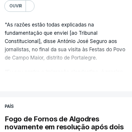
OUVIR
"As razões estão todas explicadas na
fundamentação que enviei [ao Tribunal
Constitucional], disse António José Seguro aos
jornalistas, no final da sua visita às Festas do Povo
de Campo Maior, distrito de Portalegre.
"Eu sou contra a imigração clandestina, é preciso
combater ferozmente a imigração ilegal,
VER MAIS
precisamos de regular a nossa imigração e
precisamos de defender as nossas fronteiras e
nada disto é incompatível com tratarmos com
PAÍS
dignidade as pessoas, designadamente menores e
Fogo de Fornos de Algodres
crianças", acrescentou.
novamente em resolução após dois