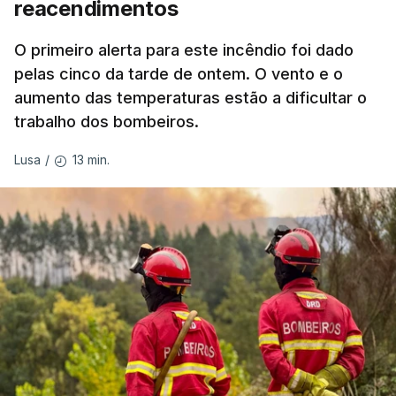
reacendimentos
António José Seguro mostrou dúvidas sobre se é
garantido o superior interesse da criança.
O primeiro alerta para este incêndio foi dado
pelas cinco da tarde de ontem. O vento e o
aumento das temperaturas estão a dificultar o
trabalho dos bombeiros.
ERRO
100
ERROR ON HTML5 MEDIA ELEMENT
13 min.
Lusa
/
ESTE CONTEÚDO ESTÁ NESTE
MOMENTO INDISPONÍVEL
O Chega considerou "de uma enorme gravidade" a
decisão do Presidente da República
de enviar para
o Tribunal Constitucional o decreto sobre retorno
de estrangeiros, sustentando tratar-se de "uma