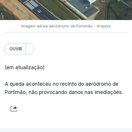
TÓPICOS
Fornos Algodres
,
Beiras Serra
Imagem aérea aeródromo de Portimão - Arquivo
OUVIR
(em atualização)
ARTIGOS RELACIONADOS
A queda aconteceu no recinto do aeródromo de
Portimão, não provocando danos nas imediações.
"Lei do Retorno".
Comunidades estrangeiras
em Portugal apoiam decisão
de Seguro
atualizado 8 Agosto 2026, 13:36